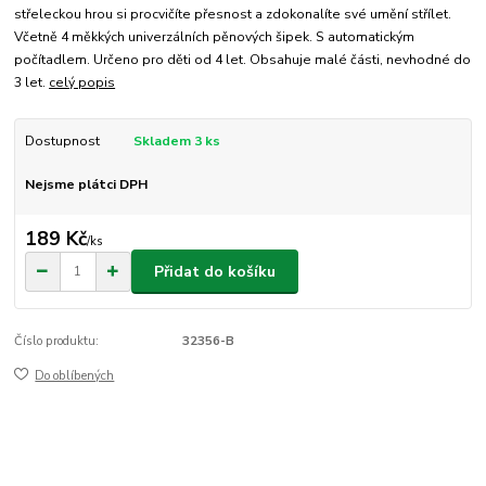
střeleckou hrou si procvičíte přesnost a zdokonalíte své umění střílet.
Včetně 4 měkkých univerzálních pěnových šipek. S automatickým
počítadlem. Určeno pro děti od 4 let. Obsahuje malé části, nevhodné do
3 let.
celý popis
Dostupnost
Skladem 3 ks
Nejsme plátci DPH
189 Kč
/
ks
Přidat do košíku
Číslo produktu:
32356-B
Do oblíbených