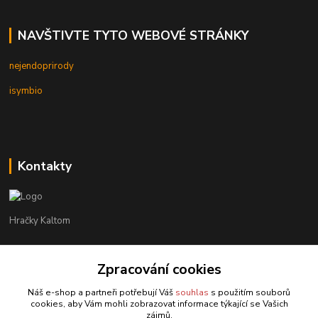
NAVŠTIVTE TYTO WEBOVÉ STRÁNKY
nejendoprirody
isymbio
Kontakty
Hračky Kaltom
Hračky Kaltom
+420 777 538 008
Zpracování cookies
(Po-Pá, 9 - 18 hod.)
Náš e-shop a partneři potřebují Váš
souhlas
s použitím souborů
cookies, aby Vám mohli zobrazovat informace týkající se Vašich
hrackykaltom@gmail.com
zájmů.