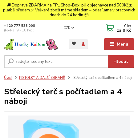
🚚 Doprava ZDARMA na PPL Shop-Box, při objednávce nad 500Kč a
platbě předem.✅ Veškeré zboží máme skladem – odesíláme v pracovních
dnech do 24 hodin.📦
0
ks
+420 777 538 008
CZK
za
0 Kč
(Po-Pá, 9 - 18 hod.)
Menu
Hledat
Úvod
PISTOLKY A DALŠÍ ZBRANĚ
Střelecký terč s počítadlem a 4 náboji
Střelecký terč s počítadlem a 4
náboji