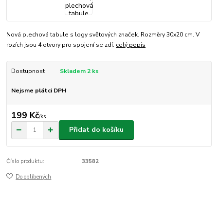
Nová plechová tabule s logy světových značek. Rozměry 30x20 cm. V
rozích jsou 4 otvory pro spojení se zdí.
celý popis
Dostupnost
Skladem 2 ks
Nejsme plátci DPH
199 Kč
/
ks
Přidat do košíku
Číslo produktu:
33582
Do oblíbených