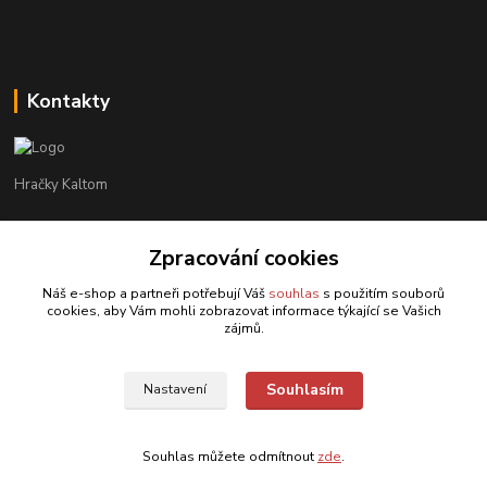
Kontakty
Hračky Kaltom
Hračky Kaltom
Zpracování cookies
+420 777 538 008
(Po-Pá, 9 - 18 hod.)
Náš e-shop a partneři potřebují Váš
souhlas
s použitím souborů
cookies, aby Vám mohli zobrazovat informace týkající se Vašich
hrackykaltom@gmail.com
zájmů.
Souhlasím
Nastavení
Souhlas můžete odmítnout
zde
.
Vytvořeno na
Eshop-rychle.cz