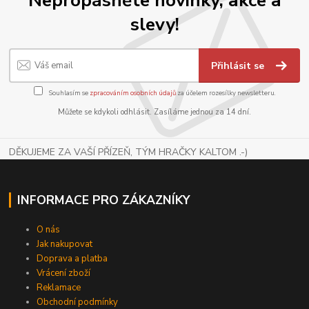
slevy!
Přihlásit se
Souhlasím se
zpracováním osobních údajů
za účelem rozesílky newsletteru.
Můžete se kdykoli odhlásit. Zasíláme jednou za 14 dní.
DĚKUJEME ZA VAŠÍ PŘÍZEŇ, TÝM HRAČKY KALTOM .-)
INFORMACE PRO ZÁKAZNÍKY
O nás
Jak nakupovat
Doprava a platba
Vrácení zboží
Reklamace
Obchodní podmínky