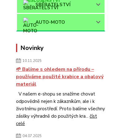
SBĚRATELSTVÍ
AUTO-MOTO
Novinky
10.11.2025
🌱 Balíme s ohledem na přírodu –
používáme použité krabice a obalový
materiál
V našem e-shopu se snažíme chovat
odpovědně nejen k zákazníkům, ale i k
životnímu prostředí. Proto balíme všechny
zásilky výhradně do použitých kra...
číst
celé
04.07.2025