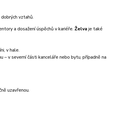
 dobrých vztahů.
 mentory a dosažení úspěchů v kariéře.
Želva
je také
i, v hale.
hu – v severní části kanceláře nebo bytu, případně na
čně uzavřenou.