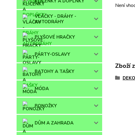
KLÍČENKY A DOPLŇKY
Není vhod
VLÁČKY - DRÁHY -
AUTODRÁHY
PLYŠOVÉ HRAČKY
PÁRTY-OSLAVY
Zboží 
BATOHY A TAŠKY
DEKO
MÓDA
PONOŽKY
DŮM A ZAHRADA