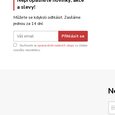
Nepropásněte novinky, akce
a slevy!
Můžete se kdykoli odhlásit. Zasíláme
jednou za 14 dní.
Přihlásit se
Souhlasím se
zpracováním osobních údajů
za účelem
rozesílky newsletteru.
N