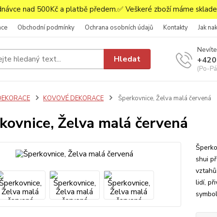
ávce nad 500Kč a platbě předem.✅ Veškeré zboží máme skladem
ace
Obchodní podmínky
Ochrana osobních údajů
Kontakty
Jak na
Nevíte
Hledat
+420
(Po-Pá,
DEKORACE
KOVOVÉ DEKORACE
Šperkovnice, Želva malá červená
kovnice, Želva malá červená
Šperkov
shui p
vztahů.
lidí, p
symbol 