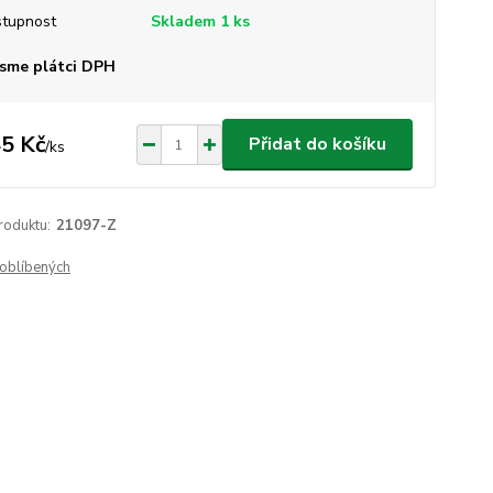
tupnost
Skladem 1 ks
sme plátci DPH
5 Kč
Přidat do košíku
/
ks
roduktu:
21097-Z
oblíbených