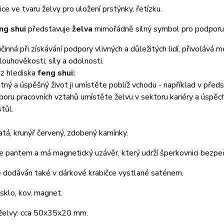
ce ve tvaru želvy pro uložení prstýnky, řetízku.
ng shui
představuje
želva
mimořádně silný symbol pro podporu
účinná při získávání podpory vlivných a důležitých lidí, přivolává
ouhověkosti, síly a odolnosti.
 z hlediska
feng shui:
stný a úspěšný život ji umístěte poblíž vchodu - například v předsín
poru pracovních vztahů umístěte želvu v sektoru
kariéry a úspěc
stůl.
latá, krunýř červený, zdobený kamínky.
e pantem a má magnetický uzávěr, který udrží šperkovnici bezpe
e dodáván také v dárkové krabičce vystlané saténem.
 sklo, kov, magnet.
 želvy: cca 50x35x20 mm.