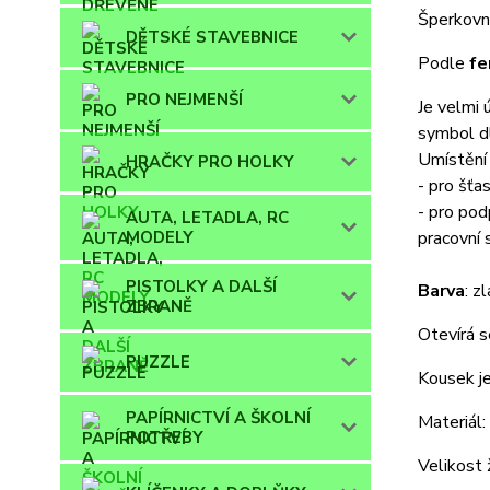
Šperkovni
DĚTSKÉ STAVEBNICE
Podle
fe
PRO NEJMENŠÍ
Je velmi 
symbol dl
Umístění
HRAČKY PRO HOLKY
- pro šťa
- pro pod
AUTA, LETADLA, RC
pracovní 
MODELY
PISTOLKY A DALŠÍ
Barva
: z
ZBRANĚ
Otevírá s
PUZZLE
Kousek j
PAPÍRNICTVÍ A ŠKOLNÍ
Materiál:
POTŘEBY
Velikost