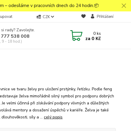
 – odesíláme v pracovních dnech do 24 hodin.📦
kupovat
Přihlášení
CZK
 si rady? Zavolejte.
0
ks
 777 538 008
za
0 Kč
 9 - 18 hod.)
nice ve tvaru želvy pro uložení prstýnky, řetízku. Podle feng
ředstavuje želva mimořádně silný symbol pro podporu dobrých
 Je velmi účinná při získávání podpory vlivných a důležitých
řivolává mentory a dosažení úspěchů v kariéře. Želva je také
dlouhověkosti, síly a ...
celý popis