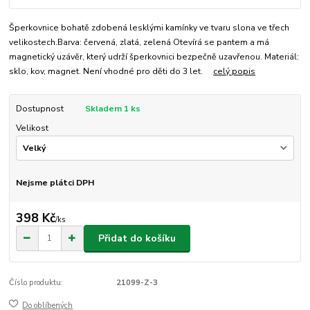
Šperkovnice bohatě zdobená lesklými kamínky ve tvaru slona ve třech
velikostech.Barva: červená, zlatá, zelená Otevírá se pantem a má
magnetický uzávěr, který udrží šperkovnici bezpečně uzavřenou. Materiál:
sklo, kov, magnet. Není vhodné pro děti do 3 let.
celý popis
Dostupnost
Skladem 1 ks
Velikost
Nejsme plátci DPH
398 Kč
/
ks
Přidat do košíku
Číslo produktu:
21099-Z-3
Do oblíbených