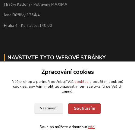
Hračky Kaltom - Potraviny MAXIMA
Jana Růžičky 1234/4
Praha 4 - Kunratice ,148 00
NAVŠTIVTE TYTO WEBOVÉ STRÁNKY
nejendoprirody
Zpracování cookies
isymbio
Náš e-shop a partneři potřebují Váš
souhlas
s použitím souborů
cookies, aby Vám mohli zobrazovat informace týkající se Vašich
zájmů.
Souhlasím
Nastavení
Kontakty
Souhlas můžete odmítnout
zde
.