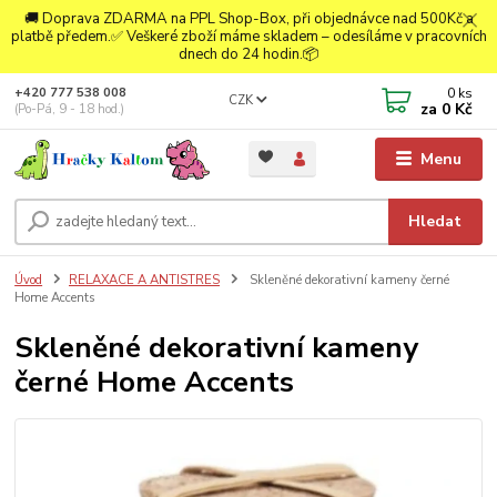
🚚 Doprava ZDARMA na PPL Shop-Box, při objednávce nad 500Kč a
platbě předem.✅ Veškeré zboží máme skladem – odesíláme v pracovních
dnech do 24 hodin.📦
0
ks
+420 777 538 008
CZK
za
0 Kč
(Po-Pá, 9 - 18 hod.)
Menu
Hledat
Úvod
RELAXACE A ANTISTRES
Skleněné dekorativní kameny černé
Home Accents
Skleněné dekorativní kameny
černé Home Accents