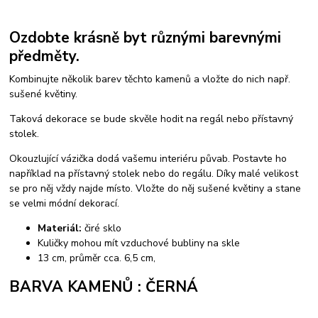
Ozdobte krásně byt různými barevnými
předměty.
Kombinujte několik barev těchto kamenů a vložte do nich např.
sušené květiny.
Taková dekorace se bude skvěle hodit na regál nebo přístavný
stolek.
Okouzlující vázička dodá vašemu interiéru půvab. Postavte ho
například na přístavný stolek nebo do regálu. Díky malé velikost
se pro něj vždy najde místo. Vložte do něj sušené květiny a stane
se velmi módní dekorací.
Materiál:
čiré sklo
Kuličky mohou mít vzduchové bubliny na skle
13 cm, průměr cca. 6,5 cm,
BARVA KAMENŮ : ČERNÁ