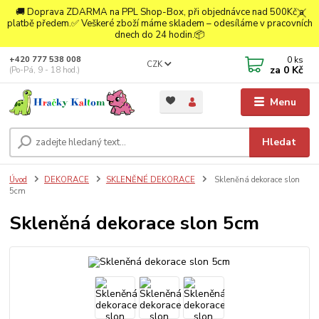
🚚 Doprava ZDARMA na PPL Shop-Box, při objednávce nad 500Kč a
platbě předem.✅ Veškeré zboží máme skladem – odesíláme v pracovních
dnech do 24 hodin.📦
0
ks
+420 777 538 008
CZK
za
0 Kč
(Po-Pá, 9 - 18 hod.)
Menu
Hledat
Úvod
DEKORACE
SKLENĚNÉ DEKORACE
Skleněná dekorace slon
5cm
Skleněná dekorace slon 5cm