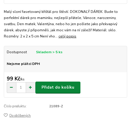
Malý sloní fasetovaný křišťál pro štěstí. DOKONALÝ DÁREK: Bude to
perfektní dárek pro maminku, nejlepší přátele, Vánoce, narozeniny,
svatbu, Den matek, Valentýna, nebo ho jen pošlete jako překvapivý
dárek, abyste jí připomněli, jak moc vám na ní záleží! Materiál: sklo.
Rozměry: 2 x 2 x 5 cm Není vho...
celý popis
Dostupnost
Skladem > 5 ks
Nejsme plátci DPH
99 Kč
/
ks
Přidat do košíku
Číslo produktu:
21089-Z
Do oblíbených