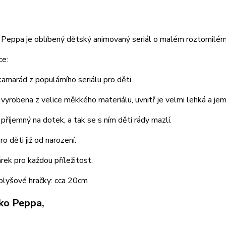
Peppa je oblíbený dětský animovaný seriál o malém roztomilém 
ce:
amarád z populárního seriálu pro děti.
 vyrobena z velice měkkého materiálu, uvnitř je velmi lehká a jem
 příjemný na dotek, a tak se s ním děti rády mazlí.
o děti již od narození.
rek pro každou příležitost.
plyšové hračky: cca 20cm
ko Peppa,