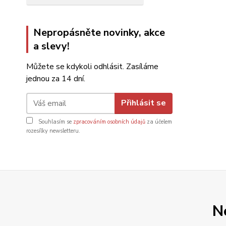
Nepropásněte novinky, akce
a slevy!
Můžete se kdykoli odhlásit. Zasíláme
jednou za 14 dní.
Přihlásit se
Souhlasím se
zpracováním osobních údajů
za účelem
rozesílky newsletteru.
N