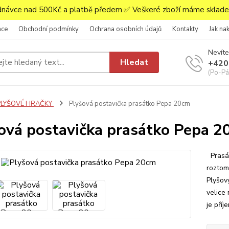
ávce nad 500Kč a platbě předem.✅ Veškeré zboží máme skladem
ace
Obchodní podmínky
Ochrana osobních údajů
Kontakty
Jak na
Nevíte
Hledat
+420
(Po-Pá,
PLYŠOVÉ HRAČKY
Plyšová postavička prasátko Pepa 20cm
ová postavička prasátko Pepa 2
Prasát
roztom
Plyšov
velice 
je příj