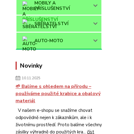
MOBILY A
PŘÍSLUŠENSTVÍ
SBĚRATELSTVÍ
AUTO-MOTO
Novinky
10.11.2025
🌱 Balíme s ohledem na přírodu –
používáme použité krabice a obalový
materiál
V našem e-shopu se snažíme chovat
odpovědně nejen k zákazníkům, ale i k
životnímu prostředí. Proto balíme všechny
zásilky výhradně do použitých kra...
číst