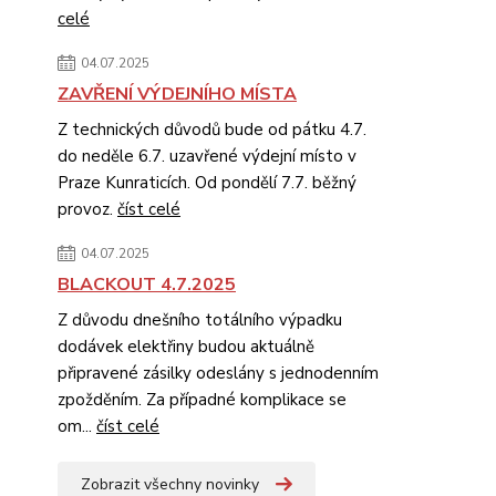
celé
04.07.2025
ZAVŘENÍ VÝDEJNÍHO MÍSTA
Z technických důvodů bude od pátku 4.7.
do neděle 6.7. uzavřené výdejní místo v
Praze Kunraticích. Od pondělí 7.7. běžný
provoz.
číst celé
04.07.2025
BLACKOUT 4.7.2025
Z důvodu dnešního totálního výpadku
dodávek elektřiny budou aktuálně
připravené zásilky odeslány s jednodenním
zpožděním. Za případné komplikace se
om...
číst celé
Zobrazit všechny novinky