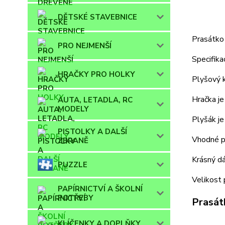
DĚTSKÉ STAVEBNICE
Prasátko 
PRO NEJMENŠÍ
Specifika
HRAČKY PRO HOLKY
Plyšový k
Hračka je
AUTA, LETADLA, RC
MODELY
Plyšák je
PISTOLKY A DALŠÍ
Vhodné pr
ZBRANĚ
Krásný dá
PUZZLE
Velikost 
PAPÍRNICTVÍ A ŠKOLNÍ
POTŘEBY
Prasát
KLÍČENKY A DOPLŇKY