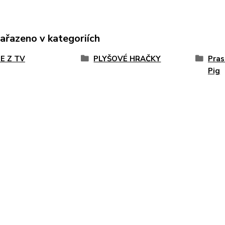
zařazeno v kategoriích
E Z TV
PLYŠOVÉ HRAČKY
Pras
Pig