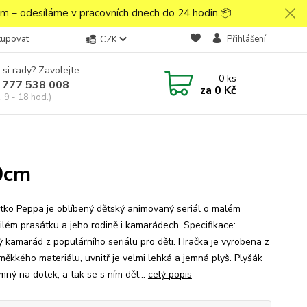
 – odesíláme v pracovních dnech do 24 hodin.📦
kupovat
Přihlášení
CZK
 si rady? Zavolejte.
0
ks
 777 538 008
za
0 Kč
 9 - 18 hod.)
0cm
ko Peppa je oblíbený dětský animovaný seriál o malém
ilém prasátku a jeho rodině i kamarádech. Specifikace:
ý kamarád z populárního seriálu pro děti. Hračka je vyrobena z
měkkého materiálu, uvnitř je velmi lehká a jemná plyš. Plyšák
emný na dotek, a tak se s ním dět...
celý popis