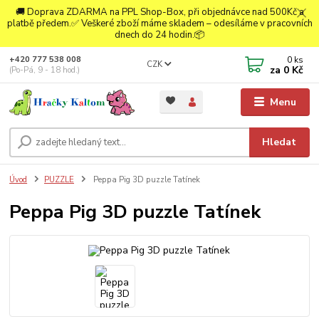
🚚 Doprava ZDARMA na PPL Shop-Box, při objednávce nad 500Kč a
platbě předem.✅ Veškeré zboží máme skladem – odesíláme v pracovních
dnech do 24 hodin.📦
0
ks
+420 777 538 008
CZK
za
0 Kč
(Po-Pá, 9 - 18 hod.)
Menu
Hledat
Úvod
PUZZLE
Peppa Pig 3D puzzle Tatínek
Peppa Pig 3D puzzle Tatínek