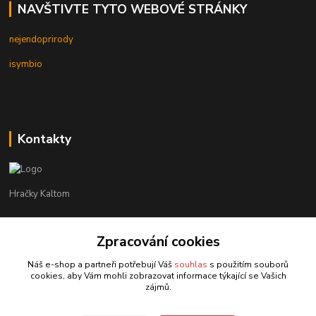
NAVŠTIVTE TYTO WEBOVÉ STRÁNKY
nejendoprirody
isymbio
Kontakty
Hračky Kaltom
Hračky Kaltom
+420 777 538 008
Zpracování cookies
(Po-Pá, 9 - 18 hod.)
Náš e-shop a partneři potřebují Váš
souhlas
s použitím souborů
cookies, aby Vám mohli zobrazovat informace týkající se Vašich
hrackykaltom@gmail.com
zájmů.