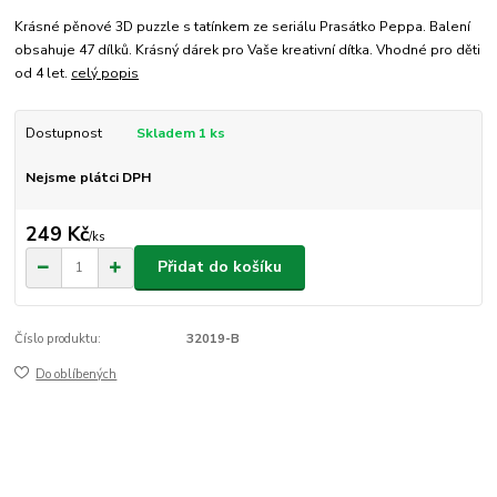
Krásné pěnové 3D puzzle s tatínkem ze seriálu Prasátko Peppa. Balení
obsahuje 47 dílků. Krásný dárek pro Vaše kreativní dítka. Vhodné pro děti
od 4 let.
celý popis
Dostupnost
Skladem 1 ks
Nejsme plátci DPH
249 Kč
/
ks
Přidat do košíku
Číslo produktu:
32019-B
Do oblíbených