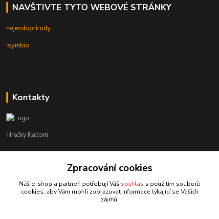
NAVŠTIVTE TYTO WEBOVÉ STRÁNKY
nejendoprirody
isymbio
Kontakty
Hračky Kaltom
Hračky Kaltom
Zpracování cookies
+420 777 538 008
(Po-Pá, 9 - 18 hod.)
Náš e-shop a partneři potřebují Váš
souhlas
s použitím souborů
cookies, aby Vám mohli zobrazovat informace týkající se Vašich
hrackykaltom@gmail.com
zájmů.