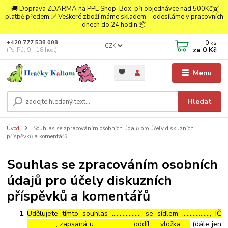
🚚 Doprava ZDARMA na PPL Shop-Box, při objednávce nad 500Kč a
platbě předem.✅ Veškeré zboží máme skladem – odesíláme v pracovních
dnech do 24 hodin.📦
0
ks
+420 777 538 008
CZK
za
0 Kč
(Po-Pá, 9 - 18 hod.)
Menu
Hledat
Úvod
Souhlas se zpracováním osobních údajů pro účely diskuzních
příspěvků a komentářů
Souhlas se zpracováním osobních
údajů pro účely diskuzních
příspěvků a komentářů
Udělujete tímto souhlas ……………..., se sídlem ………………, IČ
………………., zapsaná u ………………… , oddíl …, vložka …..
(dále jen