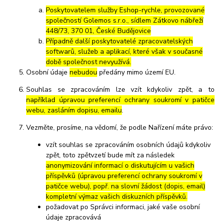
Poskytovatelem služby Eshop-rychle, provozované
společností Golemos s.r.o., sídlem Zátkovo nábřeží
448/73, 370 01, České Budějovice
Případně další poskytovatelé zpracovatelských
softwarů, služeb a aplikací, které však v současné
době společnost nevyužívá.
Osobní údaje
nebudou
předány mimo území EU.
Souhlas se zpracováním lze vzít kdykoliv zpět, a to
například úpravou preferencí ochrany soukromí v patičce
webu, zasláním dopisu, emailu
.
Vezměte, prosíme, na vědomí, že podle Nařízení máte právo:
vzít souhlas se zpracováním osobních údajů kdykoliv
zpět, toto zpětvzetí bude mít za následek
anonymizování informací o diskutujícím u vašich
příspěvků (úpravou preferencí ochrany soukromí v
patičce webu), popř. na slovní žádost (dopis, email)
kompletní výmaz vašich diskuzních příspěvků.
požadovat po Správci informaci, jaké vaše osobní
údaje zpracovává