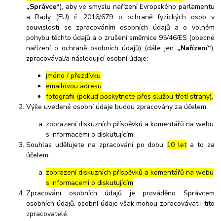
„Správce“
), aby ve smyslu nařízení Evropského parlamentu
a Rady (EU) č. 2016/679 o ochraně fyzických osob v
souvislosti se zpracováním osobních údajů a o volném
pohybu těchto údajů a o zrušení směrnice 95/46/ES (obecné
nařízení o ochraně osobních údajů) (dále jen
„Nařízení“
),
zpracovával/a následující osobní údaje:
jméno / přezdívku
emailovou adresu
fotografii (pokud poskytnete přes službu třetí strany).
Výše uvedené osobní údaje budou zpracovány za účelem:
zobrazení diskuzních příspěvků a komentářů na webu
s informacemi o diskutujícím
Souhlas udělujete na zpracování po dobu
10 let
a to za
účelem:
zobrazení diskuzních příspěvků a komentářů na webu
s informacemi o diskutujícím
Zpracování osobních údajů je prováděno Správcem
osobních údajů, osobní údaje však mohou zpracovávat i tito
zpracovatelé: