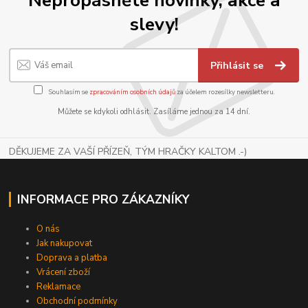
slevy!
Přihlásit se
Souhlasím se
zpracováním osobních údajů
za účelem rozesílky newsletteru.
Můžete se kdykoli odhlásit. Zasíláme jednou za 14 dní.
DĚKUJEME ZA VAŠÍ PŘÍZEŇ, TÝM HRAČKY KALTOM .-)
INFORMACE PRO ZÁKAZNÍKY
O nás
Jak nakupovat
Doprava a platba
Vrácení zboží
Reklamace
Obchodní podmínky