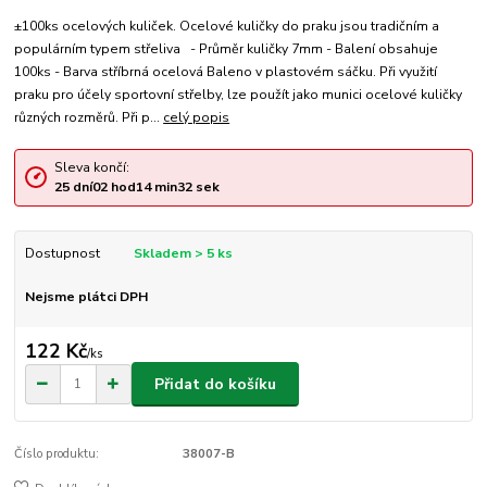
±100ks ocelových kuliček. Ocelové kuličky do praku jsou tradičním a
populárním typem střeliva - Průměr kuličky 7mm - Balení obsahuje
100ks - Barva stříbrná ocelová Baleno v plastovém sáčku. Při využití
praku pro účely sportovní střelby, lze použít jako munici ocelové kuličky
různých rozměrů. Při p...
celý popis
Sleva končí:
25
dní
02
hod
14
min
31
sek
Dostupnost
Skladem > 5 ks
Nejsme plátci DPH
122 Kč
/
ks
Přidat do košíku
Číslo produktu:
38007-B