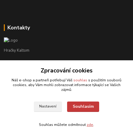
Kontakty
Hračky Kaltom
Hračky Kaltom
Zpracování cookies
+420 777 538 008
(Po-Pá, 9 - 18 hod.)
Náš e-shop a partneři potřebují Váš
souhlas
s použitím souborů
cookies, aby Vám mohli zobrazovat informace týkající se Vašich
hrackykaltom@gmail.com
zájmů.
Souhlasím
Nastavení
Souhlas můžete odmítnout
zde
.
Vytvořeno na
Eshop-rychle.cz