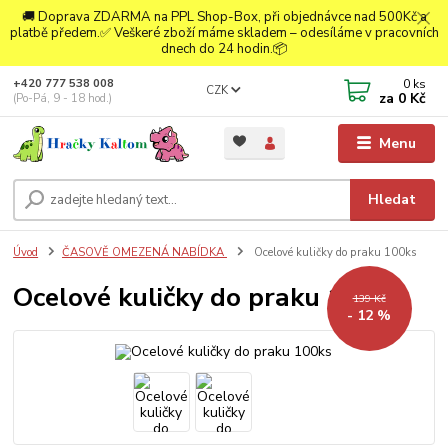
🚚 Doprava ZDARMA na PPL Shop-Box, při objednávce nad 500Kč a
platbě předem.✅ Veškeré zboží máme skladem – odesíláme v pracovních
dnech do 24 hodin.📦
0
ks
+420 777 538 008
CZK
za
0 Kč
(Po-Pá, 9 - 18 hod.)
Menu
Hledat
Úvod
ČASOVĚ OMEZENÁ NABÍDKA
Ocelové kuličky do praku 100ks
Ocelové kuličky do praku 100ks
139 Kč
- 12 %