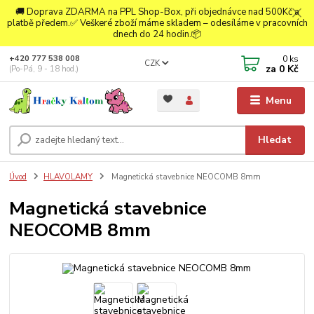
🚚 Doprava ZDARMA na PPL Shop-Box, při objednávce nad 500Kč a
platbě předem.✅ Veškeré zboží máme skladem – odesíláme v pracovních
dnech do 24 hodin.📦
0
ks
+420 777 538 008
CZK
za
0 Kč
(Po-Pá, 9 - 18 hod.)
Menu
Hledat
Úvod
HLAVOLAMY
Magnetická stavebnice NEOCOMB 8mm
Magnetická stavebnice
NEOCOMB 8mm