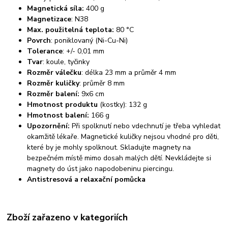
Magnetická síla:
400 g
Magnetizace
: N38
Max. použitelná teplota:
80 °C
Povrch
: poniklovaný (Ni-Cu-Ni)
Tolerance
: +/- 0,01 mm
Tvar
: koule, tyčinky
Rozměr válečku
: délka 23 mm a průměr 4 mm
Rozměr kuličky
: průměr 8 mm
Rozměr balení:
9x6
cm
Hmotnost produktu
(kostky): 132 g
Hmotnost balení:
166 g
Upozornění:
Při spolknutí nebo vdechnutí je třeba vyhledat
okamžitě lékaře. Magnetické kuličky nejsou vhodné pro děti,
které by je mohly spolknout. Skladujte magnety na
bezpečném místě mimo dosah malých dětí. Nevkládejte si
magnety do úst jako napodobeninu piercingu.
Antistresová a relaxační pomůcka
Zboží zařazeno v kategoriích