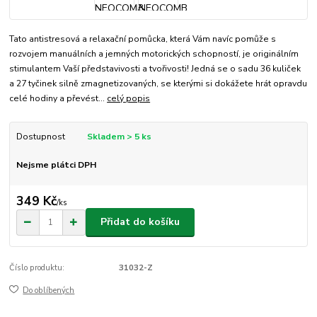
Tato antistresová a relaxační pomůcka, která Vám navíc pomůže s
rozvojem manuálních a jemných motorických schopností, je originálním
stimulantem Vaší představivosti a tvořivosti! Jedná se o sadu 36 kuliček
a 27 tyčinek silně zmagnetizovaných, se kterými si dokážete hrát opravdu
celé hodiny a převést...
celý popis
Dostupnost
Skladem > 5 ks
Nejsme plátci DPH
349 Kč
/
ks
Přidat do košíku
Číslo produktu:
31032-Z
Do oblíbených