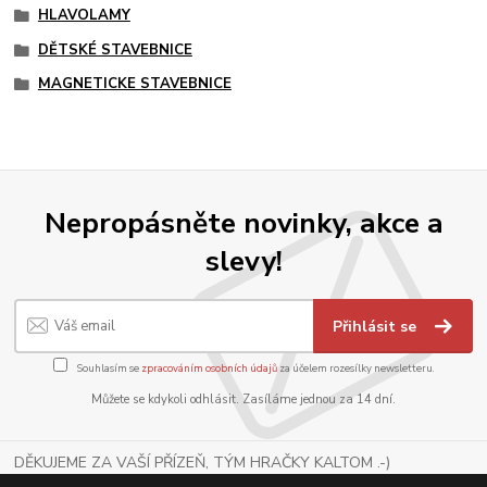
HLAVOLAMY
DĚTSKÉ STAVEBNICE
MAGNETICKE STAVEBNICE
Nepropásněte novinky, akce a
slevy!
Přihlásit se
Souhlasím se
zpracováním osobních údajů
za účelem rozesílky newsletteru.
Můžete se kdykoli odhlásit. Zasíláme jednou za 14 dní.
DĚKUJEME ZA VAŠÍ PŘÍZEŇ, TÝM HRAČKY KALTOM .-)