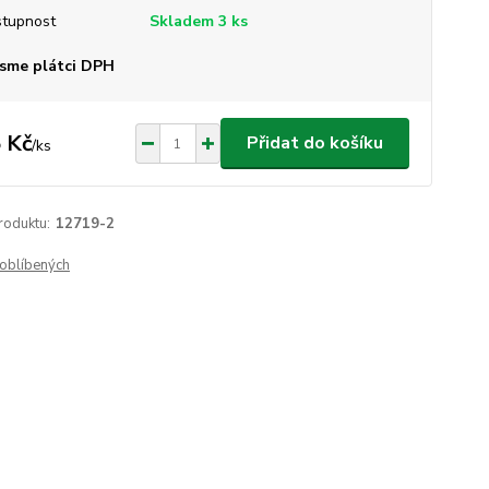
tupnost
Skladem 3 ks
sme plátci DPH
 Kč
Přidat do košíku
/
ks
roduktu:
12719-2
oblíbených