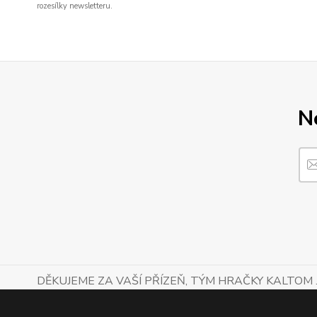
rozesílky newsletteru.
N
DĚKUJEME ZA VAŠÍ PŘÍZEŇ, TÝM HRAČKY KALTOM .