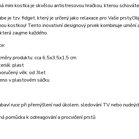
 mini kostka je skvělou antistresovou hračkou, kterou schováte 
ube je tzv. fidget, který je určený jako relaxace pro Vaše prsty.
Obj
u kostkou! Tento inovativní designový prvek kombinuje umění a 
 která zaujme každého.
ce:
měry produktu: cca 6,5x3,5x1,5 cm
eriál: plast
oručený věk: od 3let
eno v plastovém sáčku
abaví ruce při přemýšlení nad úkolem, sledování TV nebo nudný
á pomůcka k odreagování a procvičení prstů