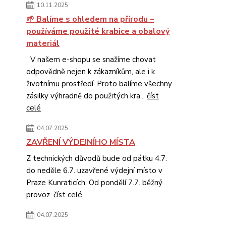
10.11.2025
🌱 Balíme s ohledem na přírodu –
používáme použité krabice a obalový
materiál
V našem e-shopu se snažíme chovat
odpovědně nejen k zákazníkům, ale i k
životnímu prostředí. Proto balíme všechny
zásilky výhradně do použitých kra...
číst
celé
04.07.2025
ZAVŘENÍ VÝDEJNÍHO MÍSTA
Z technických důvodů bude od pátku 4.7.
do neděle 6.7. uzavřené výdejní místo v
Praze Kunraticích. Od pondělí 7.7. běžný
provoz.
číst celé
04.07.2025