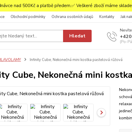
ávce nad 500Kč a platbě předem.✅ Veškeré zboží máme skladem
ace
Obchodní podmínky
Ochrana osobních údajů
Kontakty
Jak na
Nevíte
Hledat
+420
(Po-Pá,
HLAVOLAMY
Infinity Cube, Nekonečná mini kostka pastelová růžová
nity Cube, Nekonečná mini kostk
Nekone
schovát
relaxa
jedine
kombin