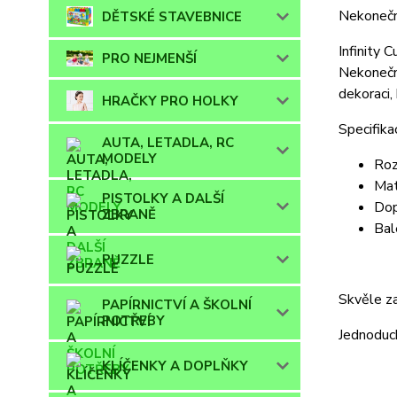
Nekonečná
DĚTSKÉ STAVEBNICE
Infinity C
PRO NEJMENŠÍ
Nekonečno
dekoraci,
HRAČKY PRO HOLKY
Specifika
AUTA, LETADLA, RC
MODELY
Roz
Mat
PISTOLKY A DALŠÍ
Dop
ZBRANĚ
Bal
PUZZLE
Skvěle z
PAPÍRNICTVÍ A ŠKOLNÍ
POTŘEBY
Jednoduch
KLÍČENKY A DOPLŇKY