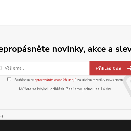
epropásněte novinky, akce a slev
Přihlásit se
Souhlasím se
zpracováním osobních údajů
za účelem rozesílky newsletteru.
Můžete se kdykoli odhlásit. Zasíláme jednou za 14 dní.
-)