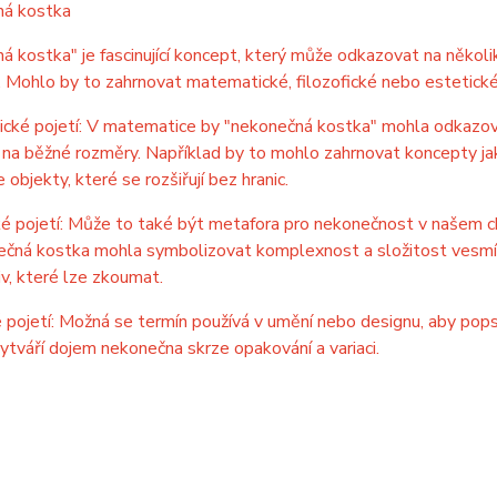
á kostka
 kostka" je fascinující koncept, který může odkazovat na několi
 Mohlo by to zahrnovat matematické, filozofické nebo estetické 
ké pojetí: V matematice by "nekonečná kostka" mohla odkazovat
a běžné rozměry. Například by to mohlo zahrnovat koncepty jak
objekty, které se rozšiřují bez hranic.
ké pojetí: Může to také být metafora pro nekonečnost v našem c
ečná kostka mohla symbolizovat komplexnost a složitost vesmír
v, které lze zkoumat.
 pojetí: Možná se termín používá v umění nebo designu, aby pops
ytváří dojem nekonečna skrze opakování a variaci.