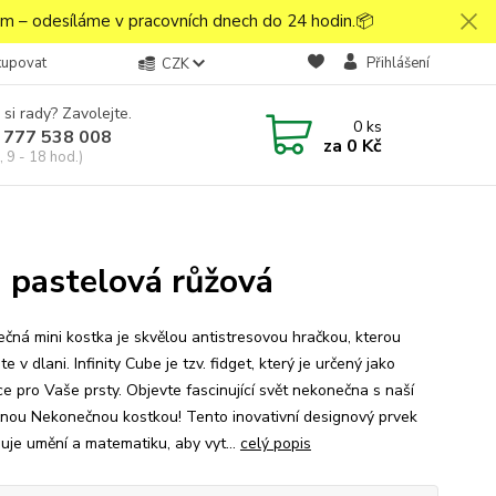
 – odesíláme v pracovních dnech do 24 hodin.📦
kupovat
Přihlášení
CZK
 si rady? Zavolejte.
0
ks
 777 538 008
za
0 Kč
 9 - 18 hod.)
a pastelová růžová
čná mini kostka je skvělou antistresovou hračkou, kterou
e v dlani. Infinity Cube je tzv. fidget, který je určený jako
ce pro Vaše prsty. Objevte fascinující svět nekonečna s naší
čnou Nekonečnou kostkou! Tento inovativní designový prvek
uje umění a matematiku, aby vyt...
celý popis