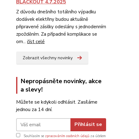
BLACKOUT 4.7.2025
Z důvodu dnešního totálního výpadku
dodávek elektřiny budou aktuálně
připravené zásilky odeslány s jednodenním
zpožděním. Za případné komplikace se
om...
číst celé
Zobrazit všechny novinky
Nepropásněte novinky, akce
a slevy!
Můžete se kdykoli odhlásit. Zasíláme
jednou za 14 dní.
Přihlásit se
Souhlasím se
zpracováním osobních údajů
za účelem