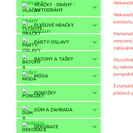
Nekonečn
VLÁČKY - DRÁHY -
AUTODRÁHY
Nekonečná
kontextu.
PLYŠOVÉ HRAČKY
Matematic
omezený n
PÁRTY-OSLAVY
zabýváme 
BATOHY A TAŠKY
Filozofic
by nekon
perspekti
MÓDA
Estetické
PONOŽKY
přičemž v
DŮM A ZAHRADA
DEKORACE