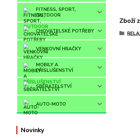
FITNESS, SPORT,
OUTDOOR
Zboží 
CHOVATELSKÉ POTŘEBY
RELA
VENKOVNÍ HRAČKY
MOBILY A
PŘÍSLUŠENSTVÍ
SBĚRATELSTVÍ
AUTO-MOTO
Novinky