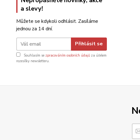
Nepropásněte novinky, akce
a slevy!
Můžete se kdykoli odhlásit. Zasíláme
jednou za 14 dní.
Přihlásit se
Souhlasím se
zpracováním osobních údajů
za účelem
rozesílky newsletteru.
N