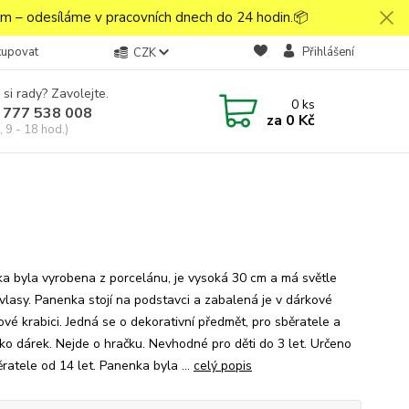
 – odesíláme v pracovních dnech do 24 hodin.📦
kupovat
Přihlášení
CZK
 si rady? Zavolejte.
0
ks
 777 538 008
za
0 Kč
 9 - 18 hod.)
a byla vyrobena z porcelánu, je vysoká 30 cm a má světle
vlasy. Panenka stojí na podstavci a zabalená je v dárkové
ové krabici. Jedná se o dekorativní předmět, pro sběratele a
ako dárek. Nejde o hračku. Nevhodné pro děti do 3 let. Určeno
ratele od 14 let. Panenka byla ...
celý popis