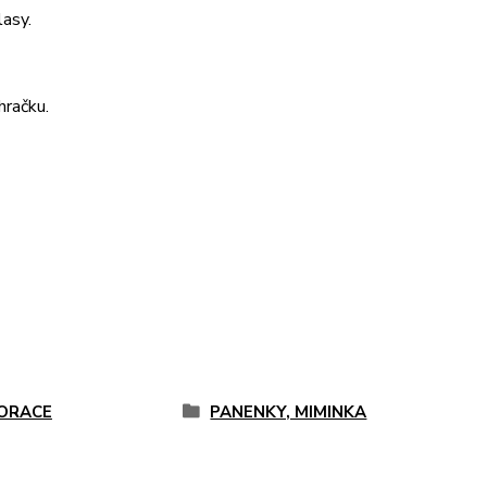
lasy.
hračku.
ORACE
PANENKY, MIMINKA