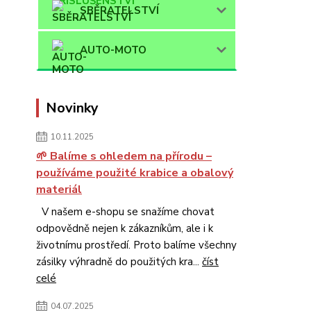
SBĚRATELSTVÍ
AUTO-MOTO
Novinky
10.11.2025
🌱 Balíme s ohledem na přírodu –
používáme použité krabice a obalový
materiál
V našem e-shopu se snažíme chovat
odpovědně nejen k zákazníkům, ale i k
životnímu prostředí. Proto balíme všechny
zásilky výhradně do použitých kra...
číst
celé
04.07.2025