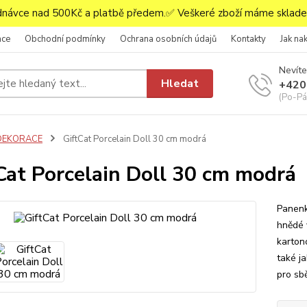
ávce nad 500Kč a platbě předem.✅ Veškeré zboží máme skladem
ace
Obchodní podmínky
Ochrana osobních údajů
Kontakty
Jak na
Nevíte
Hledat
+420
(Po-Pá,
DEKORACE
GiftCat Porcelain Doll 30 cm modrá
Cat Porcelain Doll 30 cm modrá
Panenk
hnědé 
karton
také j
pro sbě