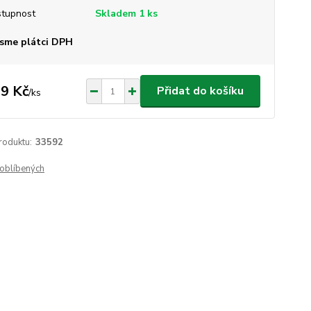
tupnost
Skladem 1 ks
sme plátci DPH
9 Kč
Přidat do košíku
/
ks
roduktu:
33592
oblíbených