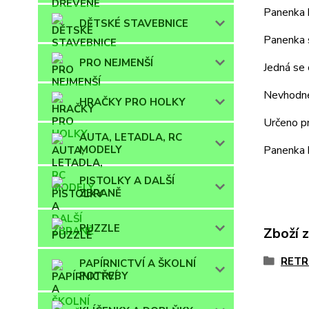
Panenka b
DĚTSKÉ STAVEBNICE
Panenka s
PRO NEJMENŠÍ
Jedná se 
Nevhodné 
HRAČKY PRO HOLKY
Určeno pr
AUTA, LETADLA, RC
MODELY
Panenka b
PISTOLKY A DALŠÍ
ZBRANĚ
PUZZLE
Zboží 
RETR
PAPÍRNICTVÍ A ŠKOLNÍ
POTŘEBY