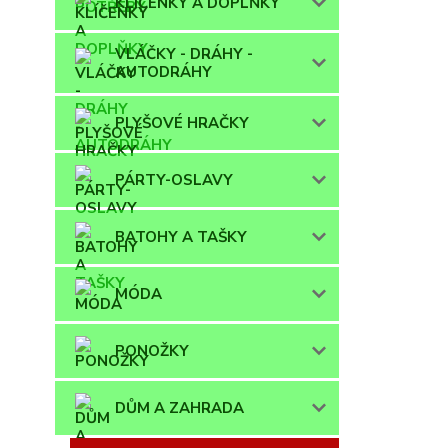
KLÍČENKY A DOPLŇKY
VLÁČKY - DRÁHY -
AUTODRÁHY
PLYŠOVÉ HRAČKY
PÁRTY-OSLAVY
BATOHY A TAŠKY
MÓDA
PONOŽKY
DŮM A ZAHRADA