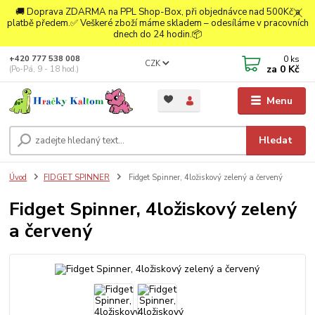
🚚 Doprava ZDARMA na PPL Shop-Box, při objednávce nad 500Kč a
platbě předem.✅ Veškeré zboží máme skladem – odesíláme v pracovních
dnech do 24 hodin.📦
0
ks
+420 777 538 008
CZK
za
0 Kč
(Po-Pá, 9 - 18 hod.)
Menu
Hledat
Úvod
FIDGET SPINNER
Fidget Spinner, 4ložiskový zelený a červený
Fidget Spinner, 4ložiskový zelený
a červený