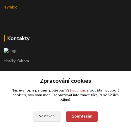
isymbio
Kontakty
Hračky Kaltom
Hračky Kaltom
+420 777 538 008
Zpracování cookies
(Po-Pá, 9 - 18 hod.)
Náš e-shop a partneři potřebují Váš
souhlas
s použitím souborů
cookies, aby Vám mohli zobrazovat informace týkající se Vašich
hrackykaltom@gmail.com
zájmů.
Souhlasím
Nastavení