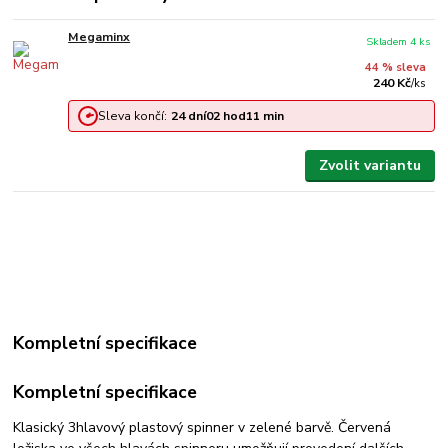
Megaminx
Skladem 4 ks
44 % sleva
240 Kč
/
ks
Sleva končí:
24
dní
02
hod
11
min
Zvolit variantu
Kompletní specifikace
Kompletní specifikace
Klasický 3hlavový plastový spinner v zelené barvě. Červená