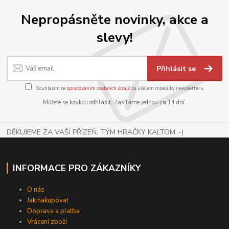
Nepropásněte novinky, akce a
slevy!
Přihlásit se
Souhlasím se
zpracováním osobních údajů
za účelem rozesílky newsletteru.
Můžete se kdykoli odhlásit. Zasíláme jednou za 14 dní.
DĚKUJEME ZA VAŠÍ PŘÍZEŇ, TÝM HRAČKY KALTOM .-)
INFORMACE PRO ZÁKAZNÍKY
O nás
Jak nakupovat
Doprava a platba
Vrácení zboží