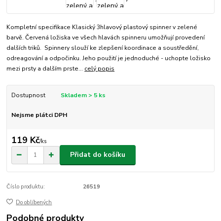
Kompletní specifikace Klasický 3hlavový plastový spinner v zelené
barvě. Červená ložiska ve všech hlavách spinneru umožňují provedení
dalších triků. Spinnery slouží ke zlepšení koordinace a soustředění,
odreagování a odpočinku. Jeho použití je jednoduché - uchopte ložisko
mezi prsty a dalším prste...
celý popis
Dostupnost
Skladem > 5 ks
Nejsme plátci DPH
119 Kč
/
ks
Přidat do košíku
Číslo produktu:
26519
Do oblíbených
Podobné produkty