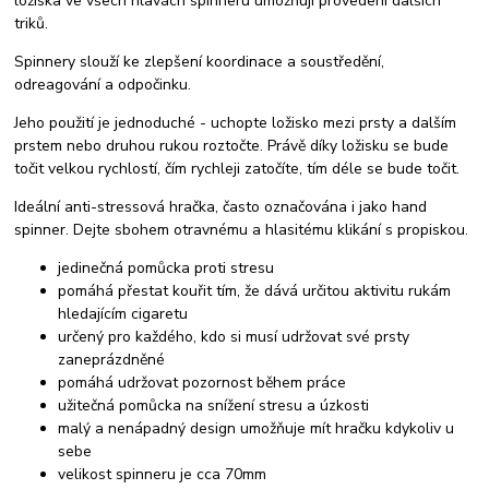
ložiska ve všech hlavách spinneru umožňují provedení dalších
triků.
Spinnery slouží ke zlepšení koordinace a soustředění,
odreagování a odpočinku.
Jeho použití je jednoduché - uchopte ložisko mezi prsty a dalším
prstem nebo druhou rukou roztočte. Právě díky ložisku se bude
točit velkou rychlostí, čím rychleji zatočíte, tím déle se bude točit.
Ideální anti-stressová hračka, často označována i jako hand
spinner. Dejte sbohem otravnému a hlasitému klikání s propiskou.
jedinečná pomůcka proti stresu
pomáhá přestat kouřit tím, že dává určitou aktivitu rukám
hledajícím cigaretu
určený pro každého, kdo si musí udržovat své prsty
zaneprázdněné
pomáhá udržovat pozornost během práce
užitečná pomůcka na snížení stresu a úzkosti
malý a nenápadný design umožňuje mít hračku kdykoliv u
sebe
velikost spinneru je cca 70mm