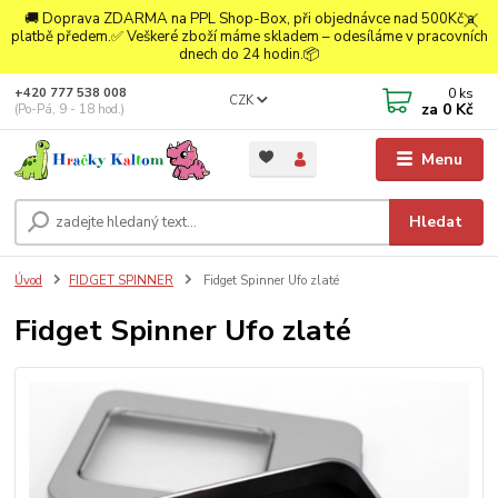
🚚 Doprava ZDARMA na PPL Shop-Box, při objednávce nad 500Kč a
platbě předem.✅ Veškeré zboží máme skladem – odesíláme v pracovních
dnech do 24 hodin.📦
0
ks
+420 777 538 008
CZK
za
0 Kč
(Po-Pá, 9 - 18 hod.)
Menu
Hledat
Úvod
FIDGET SPINNER
Fidget Spinner Ufo zlaté
Fidget Spinner Ufo zlaté