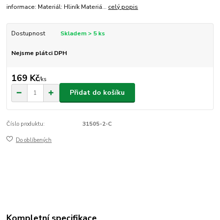
informace: Materiál: Hliník Materiá...
celý popis
Dostupnost
Skladem > 5 ks
Nejsme plátci DPH
169 Kč
/
ks
Přidat do košíku
Číslo produktu:
31505-2-C
Do oblíbených
Kompletní specifikace