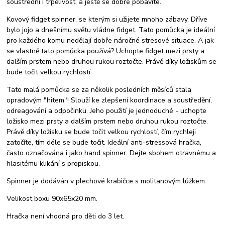
soustřední i trpělivost, a ještě se dobře pobavíte.
Kovový fidget spinner, se kterým si užijete mnoho zábavy. Dříve
bylo jojo a dnešnímu světu vládne fidget. Tato pomůcka je ideální
pro každého komu nedělají dobře náročné stresové situace. A jak
se vlastně tato pomůcka používá? Uchopte fidget mezi prsty a
dalším prstem nebo druhou rukou roztočte. Právě díky ložiskům se
bude točit velkou rychlostí.
Tato malá pomůcka se za několik posledních měsíců stala
opradovým "hitem"! Slouží ke zlepšení koordinace a soustředění,
odreagování a odpočinku. Jeho použití je jednoduché - uchopte
ložisko mezi prsty a dalším prstem nebo druhou rukou roztočte.
Právě díky ložisku se bude točit velkou rychlostí, čím rychleji
zatočíte, tím déle se bude točit. Ideální anti-stressová hračka,
často označována i jako hand spinner. Dejte sbohem otravnému a
hlasitému klikání s propiskou.
Spinner je dodáván v plechové krabičce s molitanovým lůžkem.
Velikost boxu 90x65x20 mm.
Hračka není vhodná pro děti do 3 let.