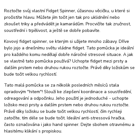
Roztočte svůj vlastní Fidget Spinner, úžasnou věcičku, u které si
pročistíte hlavu. Můžete jím točit jen tak pro uklidnění nebo
zkoušet triky a předvádět je kamarádům. Procvičíte tak zručnost,
soustřední i trpělivost, a ještě se dobře pobavíte.
Kovový fidget spinner, se kterým si užijete mnoho zábavy. Dříve
bylo jojo a dnešnímu světu vládne fidget. Tato pomůcka je ideální
pro každého komu nedělají dobře náročné stresové situace. A jak
se vlastně tato pomůcka používá? Uchopte fidget mezi prsty a
dalším prstem nebo druhou rukou roztočte. Právě díky ložiskům se
bude točit velkou rychlostí.
Tato malá pomůcka se za několik posledních měsíců stala
opradovým "hitem"! Slouží ke zlepšení koordinace a soustředění,
odreagování a odpočinku. Jeho použití je jednoduché - uchopte
ložisko mezi prsty a dalším prstem nebo druhou rukou roztočte.
Právě díky ložisku se bude točit velkou rychlostí, čím rychleji
zatočíte, tím déle se bude točit. Ideální anti-stressová hračka,
často označována i jako hand spinner. Dejte sbohem otravnému a
hlasitému klikání s propiskou.