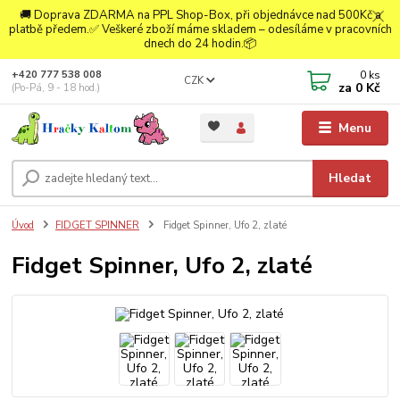
🚚 Doprava ZDARMA na PPL Shop-Box, při objednávce nad 500Kč a
platbě předem.✅ Veškeré zboží máme skladem – odesíláme v pracovních
dnech do 24 hodin.📦
0
ks
+420 777 538 008
CZK
za
0 Kč
(Po-Pá, 9 - 18 hod.)
Menu
Hledat
Úvod
FIDGET SPINNER
Fidget Spinner, Ufo 2, zlaté
Fidget Spinner, Ufo 2, zlaté