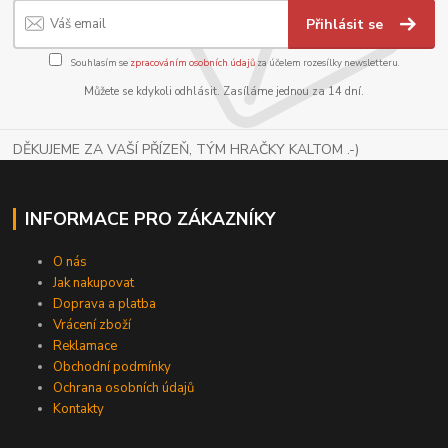
Přihlásit se
Souhlasím se
zpracováním osobních údajů
za účelem rozesílky newsletteru.
Můžete se kdykoli odhlásit. Zasíláme jednou za 14 dní.
DĚKUJEME ZA VAŠÍ PŘÍZEŇ, TÝM HRAČKY KALTOM .-)
INFORMACE PRO ZÁKAZNÍKY
O nás
Jak nakupovat
Doprava a platba
Vrácení zboží
Reklamace
Obchodní podmínky
Ochrana osobních údajů
Kontakty