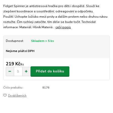
Fidget Spinner je antistresová hračka pro děti i dospělé. Slouží ke
zlepšení koordinace a soustředění, odreagování a odpočinku.
Použití: Uchopte ložisko mezi prsty a dalším prstem nebo druhou rukou
roztočte. Čím rychleji zatočíte, tím déle se bude točit. Technické
informace: Materiál: Hliník Materiá...
celý popis
Dostupnost
Skladem > 5 ks
Nejsme plátci DPH
219 Kč
/
ks
Přidat do košíku
Číslo produktu:
8176
Do oblíbených