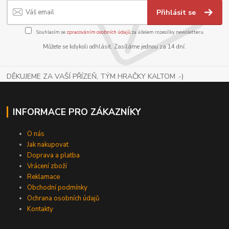
Přihlásit se
Souhlasím se
zpracováním osobních údajů
za účelem rozesílky newsletteru.
Můžete se kdykoli odhlásit. Zasíláme jednou za 14 dní.
DĚKUJEME ZA VAŠÍ PŘÍZEŇ, TÝM HRAČKY KALTOM .-)
INFORMACE PRO ZÁKAZNÍKY
O nás
Jak nakupovat
Doprava a platba
Vrácení zboží
Reklamace
Obchodní podmínky
Ochrana osobních údajů
Kontakty