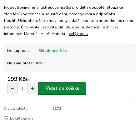
Fidget Spinner je antistresová hračka pro děti i dospělé. Slouží ke
zlepšení koordinace a soustředění, odreagování a odpočinku.
Použití: Uchopte ložisko mezi prsty a dalším prstem nebo druhou rukou
roztočte. Čím rychleji zatočíte, tím déle se bude točit. Technické
informace: Materiál: Hliník Materiá...
celý popis
Dostupnost
Skladem > 5 ks
Nejsme plátci DPH
199 Kč
/
ks
Přidat do košíku
Číslo produktu:
8172
Do oblíbených