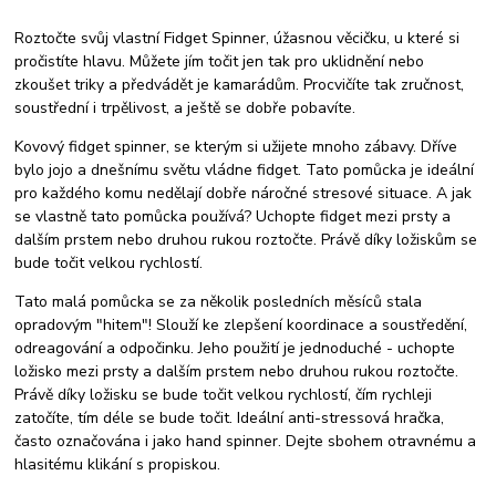
Roztočte svůj vlastní Fidget Spinner, úžasnou věcičku, u které si
pročistíte hlavu. Můžete jím točit jen tak pro uklidnění nebo
zkoušet triky a předvádět je kamarádům. Procvičíte tak zručnost,
soustřední i trpělivost, a ještě se dobře pobavíte.
Kovový fidget spinner, se kterým si užijete mnoho zábavy. Dříve
bylo jojo a dnešnímu světu vládne fidget. Tato pomůcka je ideální
pro každého komu nedělají dobře náročné stresové situace. A jak
se vlastně tato pomůcka používá? Uchopte fidget mezi prsty a
dalším prstem nebo druhou rukou roztočte. Právě díky ložiskům se
bude točit velkou rychlostí.
Tato malá pomůcka se za několik posledních měsíců stala
opradovým "hitem"! Slouží ke zlepšení koordinace a soustředění,
odreagování a odpočinku. Jeho použití je jednoduché - uchopte
ložisko mezi prsty a dalším prstem nebo druhou rukou roztočte.
Právě díky ložisku se bude točit velkou rychlostí, čím rychleji
zatočíte, tím déle se bude točit. Ideální anti-stressová hračka,
často označována i jako hand spinner. Dejte sbohem otravnému a
hlasitému klikání s propiskou.