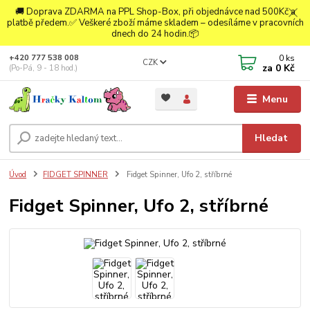
🚚 Doprava ZDARMA na PPL Shop-Box, při objednávce nad 500Kč a
platbě předem.✅ Veškeré zboží máme skladem – odesíláme v pracovních
dnech do 24 hodin.📦
0
ks
+420 777 538 008
CZK
za
0 Kč
(Po-Pá, 9 - 18 hod.)
Menu
Hledat
Úvod
FIDGET SPINNER
Fidget Spinner, Ufo 2, stříbrné
Fidget Spinner, Ufo 2, stříbrné