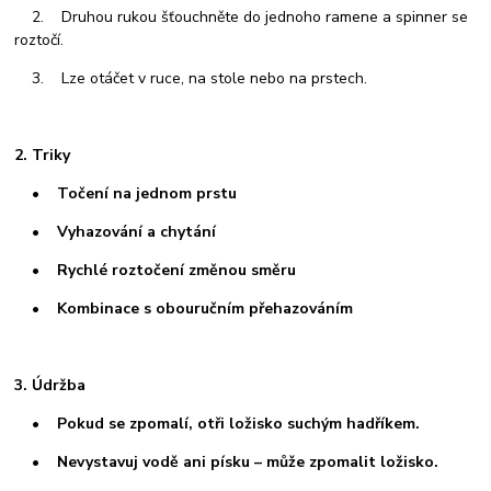
2. Druhou rukou šťouchněte do jednoho ramene a spinner se
roztočí.
3. Lze otáčet v ruce, na stole nebo na prstech.
2. Triky
• Točení na jednom prstu
• Vyhazování a chytání
• Rychlé roztočení změnou směru
• Kombinace s obouručním přehazováním
3. Údržba
• Pokud se zpomalí, otři ložisko suchým hadříkem.
• Nevystavuj vodě ani písku – může zpomalit ložisko.