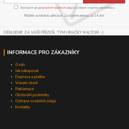
Souhlasím se
zpracováním osobních údajů
za účelem rozesílky newsletteru.
Můžete se kdykoli odhlásit. Zasíláme jednou za 14 dní.
DĚKUJEME ZA VAŠÍ PŘÍZEŇ, TÝM HRAČKY KALTOM .-)
INFORMACE PRO ZÁKAZNÍKY
O nás
Jak nakupovat
Doprava a platba
Vrácení zboží
Reklamace
Obchodní podmínky
Ochrana osobních údajů
Kontakty