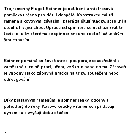
Trojramenný Fidget Spinner je oblíbená antistresová
pomůcka určená pro děti i dospělé. Konstrukce má tři
ramena s kovovými závažími, která zajišťují hladký, stabilní a
dlouhotrvající chod. Uprostřed spinneru se nachází kvalitní
ložisko, díky kterému se spinner snadno roztočí už lehkým
šťouchnutím.
Spinner pomáhá snižovat stres, podporuje soustředění a
zaměstná ruce při práci, učení, ve škole nebo doma. Zároveň
je vhodný i jako zábavná hračka na triky, soutěžení nebo
odreagování.
Díky plastovým ramenům je spinner lehký, odolný a
pohodlný do ruky. Kovové kuličky v ramenech přidávají
dynamiku a zvyšují dobu otáčení.