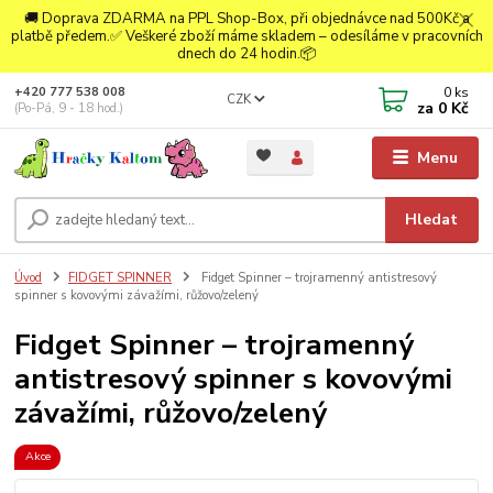
🚚 Doprava ZDARMA na PPL Shop-Box, při objednávce nad 500Kč a
platbě předem.✅ Veškeré zboží máme skladem – odesíláme v pracovních
dnech do 24 hodin.📦
0
ks
+420 777 538 008
CZK
za
0 Kč
(Po-Pá, 9 - 18 hod.)
Menu
Hledat
Úvod
FIDGET SPINNER
Fidget Spinner – trojramenný antistresový
spinner s kovovými závažími, růžovo/zelený
Fidget Spinner – trojramenný
antistresový spinner s kovovými
závažími, růžovo/zelený
Akce