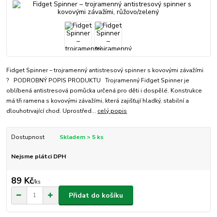
Fidget Spinner – trojramenný antistresový spinner s kovovými závažími
? PODROBNÝ POPIS PRODUKTU Trojramenný Fidget Spinner je
oblíbená antistresová pomůcka určená pro děti i dospělé. Konstrukce
má tři ramena s kovovými závažími, která zajišťují hladký, stabilní a
dlouhotrvající chod. Uprostřed...
celý popis
Dostupnost
Skladem > 5 ks
Nejsme plátci DPH
89 Kč
/
ks
Přidat do košíku