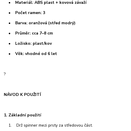
• Materiál: ABS plast + kovová závaží
• Počet ramen: 3
• Barva: oranžová (střed modrý)
• Průměr: cca 7–8 cm
• Ložisko: plast/kov
• Věk: vhodné od 6 let
?
NÁVOD K POUŽITÍ
1. Základní použití
1. Drž spinner mezi prsty za středovou část.