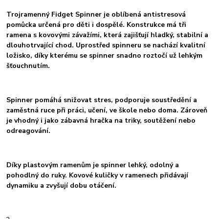
Trojramenný Fidget Spinner je oblíbená antistresová
pomůcka určená pro děti i dospělé. Konstrukce má tři
ramena s kovovými závažími, která zajišťují hladký, stabilní a
dlouhotrvající chod. Uprostřed spinneru se nachází kvalitní
ložisko, díky kterému se spinner snadno roztočí už lehkým
šťouchnutím.
Spinner pomáhá snižovat stres, podporuje soustředění a
zaměstná ruce při práci, učení, ve škole nebo doma. Zároveň
je vhodný i jako zábavná hračka na triky, soutěžení nebo
odreagování.
Díky plastovým ramenům je spinner lehký, odolný a
pohodlný do ruky. Kovové kuličky v ramenech přidávají
dynamiku a zvyšují dobu otáčení.