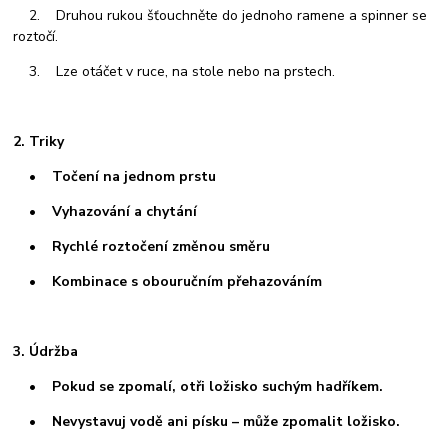
2. Druhou rukou šťouchněte do jednoho ramene a spinner se
roztočí.
3. Lze otáčet v ruce, na stole nebo na prstech.
2. Triky
• Točení na jednom prstu
• Vyhazování a chytání
• Rychlé roztočení změnou směru
• Kombinace s obouručním přehazováním
3. Údržba
• Pokud se zpomalí, otři ložisko suchým hadříkem.
• Nevystavuj vodě ani písku – může zpomalit ložisko.