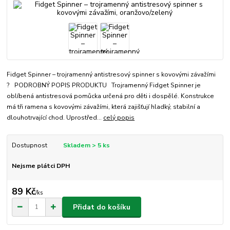
Fidget Spinner – trojramenný antistresový spinner s kovovými závažími
? PODROBNÝ POPIS PRODUKTU Trojramenný Fidget Spinner je
oblíbená antistresová pomůcka určená pro děti i dospělé. Konstrukce
má tři ramena s kovovými závažími, která zajišťují hladký, stabilní a
dlouhotrvající chod. Uprostřed...
celý popis
Dostupnost
Skladem > 5 ks
Nejsme plátci DPH
89 Kč
/
ks
Přidat do košíku