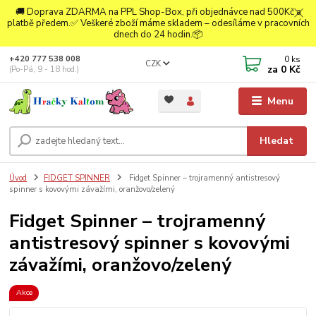
🚚 Doprava ZDARMA na PPL Shop-Box, při objednávce nad 500Kč a
platbě předem.✅ Veškeré zboží máme skladem – odesíláme v pracovních
dnech do 24 hodin.📦
0
ks
+420 777 538 008
CZK
za
0 Kč
(Po-Pá, 9 - 18 hod.)
Menu
Hledat
Úvod
FIDGET SPINNER
Fidget Spinner – trojramenný antistresový
spinner s kovovými závažími, oranžovo/zelený
Fidget Spinner – trojramenný
antistresový spinner s kovovými
závažími, oranžovo/zelený
Akce