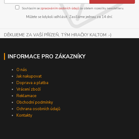
Souhlasím se
zpracováním osobních údajů
za účelem rozesílky newsletteru.
Můžete se kdykoli odhlásit. Zasíláme jednou za 14 dní.
DĚKUJEME ZA VAŠÍ PŘÍZEŇ, TÝM HRAČKY KALTOM .-)
INFORMACE PRO ZÁKAZNÍKY
O nás
Jak nakupovat
Doprava a platba
Vrácení zboží
Reklamace
Obchodní podmínky
Ochrana osobních údajů
Kontakty