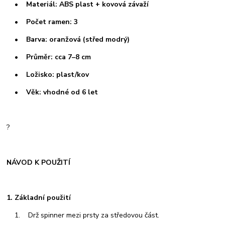
• Materiál: ABS plast + kovová závaží
• Počet ramen: 3
• Barva: oranžová (střed modrý)
• Průměr: cca 7–8 cm
• Ložisko: plast/kov
• Věk: vhodné od 6 let
?
NÁVOD K POUŽITÍ
1. Základní použití
1. Drž spinner mezi prsty za středovou část.