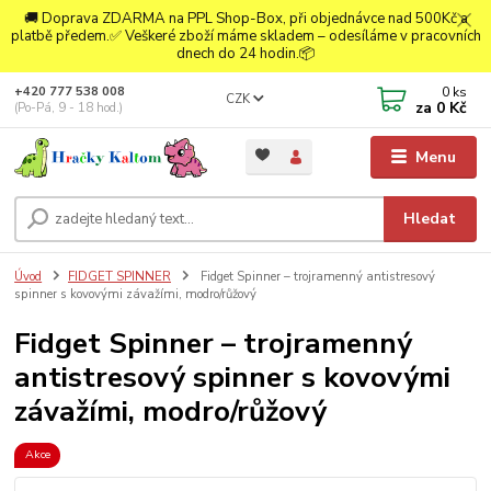
🚚 Doprava ZDARMA na PPL Shop-Box, při objednávce nad 500Kč a
platbě předem.✅ Veškeré zboží máme skladem – odesíláme v pracovních
dnech do 24 hodin.📦
0
ks
+420 777 538 008
CZK
za
0 Kč
(Po-Pá, 9 - 18 hod.)
Menu
Hledat
Úvod
FIDGET SPINNER
Fidget Spinner – trojramenný antistresový
spinner s kovovými závažími, modro/růžový
Fidget Spinner – trojramenný
antistresový spinner s kovovými
závažími, modro/růžový
Akce