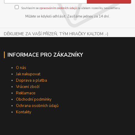
Souhlasím se
zpracováním osobních údajů
za účelem rozesílky newsletteru.
Můžete se kdykoli odhlásit. Zasíláme jednou za 14 dní.
DĚKUJEME ZA VAŠÍ PŘÍZEŇ, TÝM HRAČKY KALTOM .-)
INFORMACE PRO ZÁKAZNÍKY
O nás
Jak nakupovat
Doprava a platba
Vrácení zboží
Reklamace
Obchodní podmínky
Ochrana osobních údajů
Kontakty