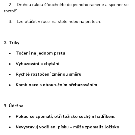
2. Druhou rukou šťouchněte do jednoho ramene a spinner se
roztočí.
3. Lze otáčet v ruce, na stole nebo na prstech.
2. Triky
• Točení na jednom prstu
• Vyhazování a chytání
• Rychlé roztočení změnou směru
• Kombinace s obouručním přehazováním
3. Údržba
• Pokud se zpomalí, otři ložisko suchým hadříkem.
• Nevystavuj vodě ani písku – může zpomalit ložisko.