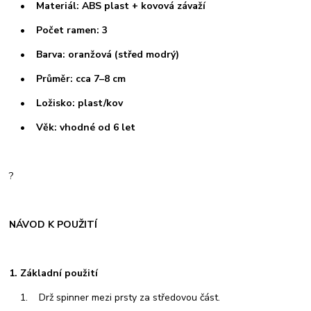
• Materiál: ABS plast + kovová závaží
• Počet ramen: 3
• Barva: oranžová (střed modrý)
• Průměr: cca 7–8 cm
• Ložisko: plast/kov
• Věk: vhodné od 6 let
?
NÁVOD K POUŽITÍ
1. Základní použití
1. Drž spinner mezi prsty za středovou část.