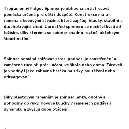
Trojramenný Fidget Spinner je oblíbená antistresová
pomůcka určená pro děti i dospělé. Konstrukce má tři
ramena s kovovými závažími, která zajišťují hladký, stabilní a
dlouhotrvající chod. Uprostřed spinneru se nachází kvalitní
ložisko, díky kterému se spinner snadno roztočí už lehkým
šťouchnutím.
Spinner pomáhá snižovat stres, podporuje soustředění a
zaměstná ruce při práci, učení, ve škole nebo doma. Zároveň
je vhodný i jako zábavná hračka na triky, soutěžení nebo
odreagování.
Díky plastovým ramenům je spinner lehký, odolný a
pohodlný do ruky. Kovové kuličky v ramenech přidávají
dynamiku a zvyšují dobu otáčení.