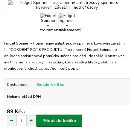
Fidget Spinner – trojramenný antistresový spinner s kovovými závažími
? PODROBNÝ POPIS PRODUKTU Trojramenný Fidget Spinner je
oblíbená antistresová pomůcka určená pro děti i dospělé. Konstrukce
má tři ramena s kovovými závažími, která zajišťují hladký, stabilní a
dlouhotrvající chod. Uprostřed...
celý popis
Dostupnost
Skladem > 5 ks
Nejsme plátci DPH
89 Kč
/
ks
Přidat do košíku