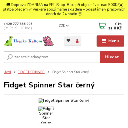
🚚 Doprava ZDARMA na PPL Shop-Box, při objednávce nad 500Kč a
platbě předem.✅ Veškeré zboží máme skladem – odesíláme v pracovních
dnech do 24 hodin.📦
0
ks
+420 777 538 008
CZK
za
0 Kč
(Po-Pá, 9 - 18 hod.)
Menu
Hledat
Úvod
FIDGET SPINNER
Fidget Spinner Star černý
Fidget Spinner Star černý