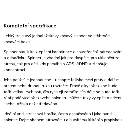
Kompletní specifikace
Lehký trojhlavý jednoložiskový kovový spinner ve stříbrném
kovovém boxu.
Spinner slouží ke zlepšení koordinace a soustředění, odreagování
a odpočinku. Spinner je vhodný jak pro dospělé, pro uklidnění ze
stresu, tak pro děti, kdy pomáhá s ADS, ADHD a zlepšuje
koncentraci.
Jeho použití je jednoduché - uchopte ložisko mezi prsty a dalším
prstem nebo druhou rukou roztočte. Právě díky ložisku se bude
točit velkou rychlostí, čím rychleji zatočíte, tím déle se bude točit.
V případě víceložiskového spinneru můžete triky vylepšit o držení
jiného ložiska než středového.
Ideální anti-stressová hračka, často označována i jako hand
spinner. Dejte sbohem otravnému a hlasitému klikání s propiskou.