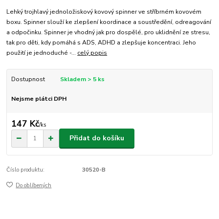
Lehký trojhlavý jednoložiskový kovový spinner ve stříbrném kovovém
boxu. Spinner slouží ke zlepšení koordinace a soustředění, odreagování
a odpočinku. Spinner je vhodný jak pro dospělé, pro uklidnění ze stresu,
tak pro děti, kdy pomáhá s ADS, ADHD a zlepšuje koncentraci. Jeho
použití je jednoduché -...
celý popis
Dostupnost
Skladem > 5 ks
Nejsme plátci DPH
147 Kč
/
ks
Přidat do košíku
Číslo produktu:
30520-B
Do oblíbených