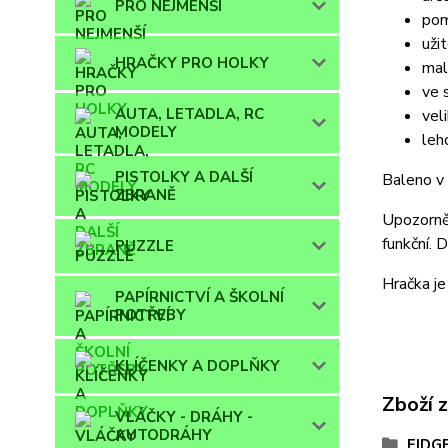
PRO NEJMENŠÍ
pom
uži
HRAČKY PRO HOLKY
mal
ve 
AUTA, LETADLA, RC
vel
MODELY
leh
PISTOLKY A DALŠÍ
Baleno v
ZBRANĚ
Upozorně
funkční. 
PUZZLE
Hračka je
PAPÍRNICTVÍ A ŠKOLNÍ
POTŘEBY
KLÍČENKY A DOPLŇKY
Zboží 
VLÁČKY - DRÁHY -
AUTODRÁHY
FIDG