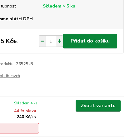
tupnost
Skladem > 5 ks
sme plátci DPH
5 Kč
Přidat do košíku
/
ks
roduktu:
26525-B
oblíbených
Skladem 4 ks
Zvolit variantu
44 % sleva
240 Kč
/
ks