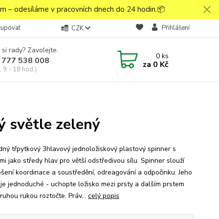
 – odesíláme v pracovních dnech do 24 hodin.📦
kupovat
Přihlášení
CZK
 si rady? Zavolejte.
0
ks
 777 538 008
za
0 Kč
 9 - 18 hod.)
ý světle zelený
dný třpytkový 3hlavový jednoložiskový plastový spinner s
mi jako středy hlav pro větší odstředivou sílu. Spinner slouží
pšení koordinace a soustředění, odreagování a odpočinku. Jeho
í je jednoduché - uchopte ložisko mezi prsty a dalším prstem
ruhou rukou roztočte. Práv...
celý popis