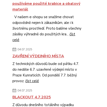
používáme použité krabice a obalový
materiál
V našem e-shopu se snažíme chovat
odpovědně nejen k zákazníkům, ale i k
životnímu prostředí. Proto balíme všechny
zásilky výhradně do použitých kra...
číst
celé
04.07.2025
ZAVŘENÍ VÝDEJNÍHO MÍSTA
Z technických důvodů bude od pátku 4.7.
do neděle 6.7. uzavřené výdejní místo v
Praze Kunraticích. Od pondělí 7.7. běžný
provoz.
číst celé
04.07.2025
BLACKOUT 4.7.2025
Z důvodu dnešního totálního výpadku