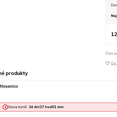
Dos
Nej
12
Číslo p
Do 
é produkty
Megaminx
Sleva končí:
24
dní
17
hod
01
min