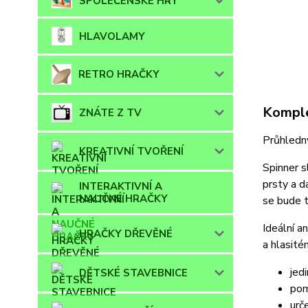
SPOLEČENSKÉ HRY
HLAVOLAMY
RETRO HRAČKY
Komple
ZNÁTE Z TV
Průhledný
KREATIVNÍ TVOŘENÍ
Spinner s
prsty a d
INTERAKTIVNÍ A
NAUČNÉ HRAČKY
se bude t
Ideální a
HRAČKY DŘEVĚNÉ
a hlasité
jed
DĚTSKÉ STAVEBNICE
pom
urč