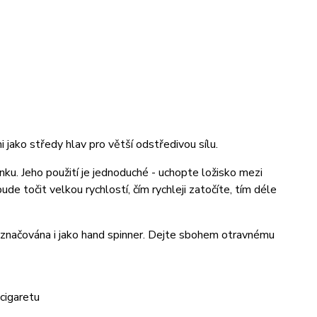
jako středy hlav pro větší odstředivou sílu.
nku. Jeho použití je jednoduché - uchopte ložisko mezi
de točit velkou rychlostí, čím rychleji zatočíte, tím déle
označována i jako hand spinner. Dejte sbohem otravnému
 cigaretu