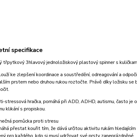
tní specifikace
 třpytkový 3hlavový jednoložiskový plastový spinner s kuličkami 
louží ke zlepšení koordinace a soustředění, odreagování a odpoči
alším prstem nebo druhou rukou roztočte. Právě díky ložisku se bu
očit.
nti-stressová hračka, pomáhá při ADD, ADHD, autismu, často je 
mu klikání s propiskou.
inečná pomůcka proti stresu
áhá přestat kouřit tím, že dává určitou aktivitu rukám hledajícím
ený pro každého, kdo si musí udržovat své prsty zaneprázdněné