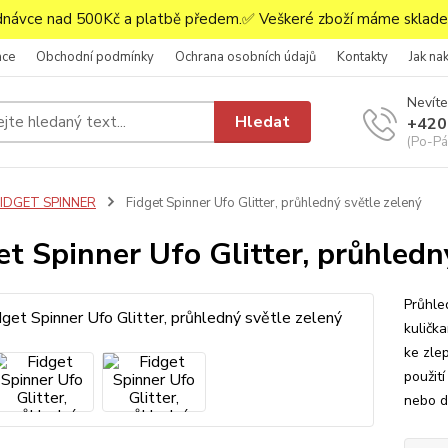
ávce nad 500Kč a platbě předem.✅ Veškeré zboží máme skladem
ace
Obchodní podmínky
Ochrana osobních údajů
Kontakty
Jak na
Nevíte
Hledat
+420
(Po-Pá,
FIDGET SPINNER
Fidget Spinner Ufo Glitter, průhledný světle zelený
et Spinner Ufo Glitter, průhledn
Průhle
kulička
ke zle
použit
nebo d