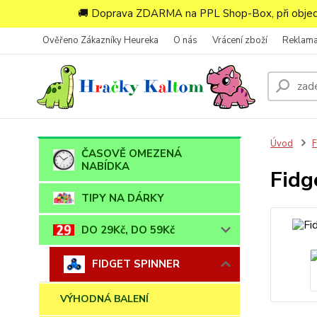
🚚 Doprava ZDARMA na PPL Shop-Box, při objedn
Ověřeno Zákazníky Heureka
O nás
Vrácení zboží
Reklam
Úvod
ČASOVĚ OMEZENÁ
NABÍDKA
Fidg
TIPY NA DÁRKY
DO 29Kč, DO 59Kč
FIDGET SPINNER
VÝHODNÁ BALENÍ