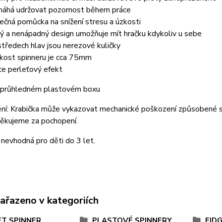
áhá udržovat pozornost během práce
tečná pomůcka na snížení stresu a úzkosti
ý a nenápadný design umožňuje mít hračku kdykoliv u sebe
středech hlav jsou nerezové kuličky
ikost spinneru je cca 75mm
ce perleťový efekt
 průhledném plastovém boxu
ní: Krabička může vykazovat mechanické poškození způsobené s
Děkujeme za pochopení.
 nevhodná pro děti do 3 let.
zařazeno v kategoriích
ET SPINNER
PLASTOVÉ SPINNERY
FID