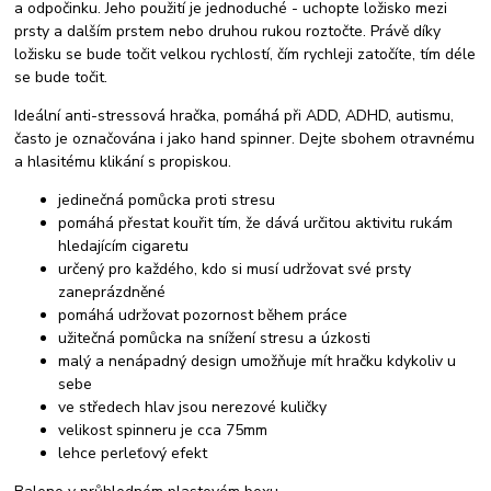
a odpočinku. Jeho použití je jednoduché - uchopte ložisko mezi
prsty a dalším prstem nebo druhou rukou roztočte. Právě díky
ložisku se bude točit velkou rychlostí, čím rychleji zatočíte, tím déle
se bude točit.
Ideální anti-stressová hračka, pomáhá při ADD, ADHD, autismu,
často je označována i jako hand spinner. Dejte sbohem otravnému
a hlasitému klikání s propiskou.
jedinečná pomůcka proti stresu
pomáhá přestat kouřit tím, že dává určitou aktivitu rukám
hledajícím cigaretu
určený pro každého, kdo si musí udržovat své prsty
zaneprázdněné
pomáhá udržovat pozornost během práce
užitečná pomůcka na snížení stresu a úzkosti
malý a nenápadný design umožňuje mít hračku kdykoliv u
sebe
ve středech hlav jsou nerezové kuličky
velikost spinneru je cca 75mm
lehce perleťový efekt