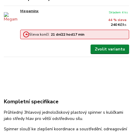
Megaminx
Skladem 4 ks
44 % sleva
240 Kč
/
ks
Sleva končí:
21
dní
22
hod
17
min
Zvolit variantu
Kompletní specifikace
Průhledný 3hlavový jednoložiskový plastový spinner s kuličkami
jako středy hlav pro větší odstředivou sílu.
Spinner slouží ke zlepšení koordinace a soustředění, odreagování