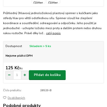
Průhledný 3hlavový jednoložiskový plastový spinner s kuličkami jako
středy hlav pro větší odstředivou sílu. Spinner slouží ke zlepšení
koordinace a soustředění, odreagování a odpočinku. Jeho použití je
jednoduché - uchopte ložisko mezi prsty a dalším prstem nebo druhou
rukou roztočte. Právě díky lož...
celý popis
Dostupnost
Skladem > 5 ks
Nejsme plátci DPH
125 Kč
/
ks
Přidat do košíku
Číslo produktu:
26520-B
Do oblíbených
Podobné produkty