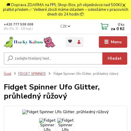
🚚 Doprava ZDARMA na PPL Shop-Box, při objednávce nad 500Kč a
platbě předem.✅ Veškeré zboží máme skladem – odesíláme v pracovních
dnech do 24 hodin.📦
0
ks
+420 777 538 008
CZK
za
0 Kč
(Po-Pá, 9 - 18 hod.)
Menu
Hledat
Úvod
FIDGET SPINNER
Fidget Spinner Ufo Glitter, průhledný růžový
Fidget Spinner Ufo Glitter,
průhledný růžový