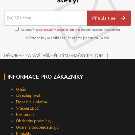
Přihlásit se
Souhlasím se
zpracováním osobních údajů
za účelem rozesílky newsletteru.
Můžete se kdykoli odhlásit. Zasíláme jednou za 14 dní.
DĚKUJEME ZA VAŠÍ PŘÍZEŇ, TÝM HRAČKY KALTOM .-)
INFORMACE PRO ZÁKAZNÍKY
O nás
Jak nakupovat
Doprava a platba
Vrácení zboží
Reklamace
Obchodní podmínky
Ochrana osobních údajů
Kontakty