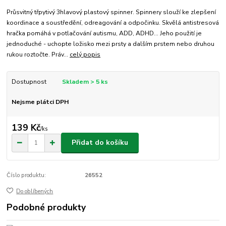
Průsvitný třpytivý 3hlavový plastový spinner. Spinnery slouží ke zlepšení
koordinace a soustředění, odreagování a odpočinku. Skvělá antistresová
hračka pomáhá v potlačování autismu, ADD, ADHD... Jeho použití je
jednoduché - uchopte ložisko mezi prsty a dalším prstem nebo druhou
rukou roztočte. Práv...
celý popis
Dostupnost
Skladem > 5 ks
Nejsme plátci DPH
139 Kč
/
ks
Přidat do košíku
Číslo produktu:
26552
Do oblíbených
Podobné produkty