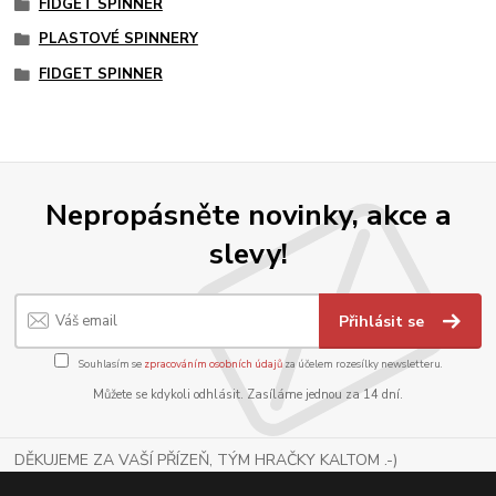
FIDGET SPINNER
PLASTOVÉ SPINNERY
FIDGET SPINNER
Nepropásněte novinky, akce a
slevy!
Přihlásit se
Souhlasím se
zpracováním osobních údajů
za účelem rozesílky newsletteru.
Můžete se kdykoli odhlásit. Zasíláme jednou za 14 dní.
DĚKUJEME ZA VAŠÍ PŘÍZEŇ, TÝM HRAČKY KALTOM .-)