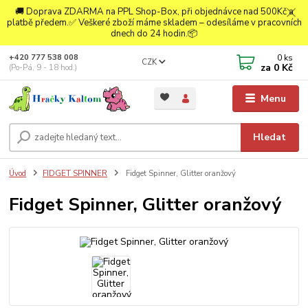
🚚 Doprava ZDARMA na PPL Shop-Box, při objednávce nad 500Kč a
platbě předem.✅ Veškeré zboží máme skladem – odesíláme v pracovních
dnech do 24 hodin.📦
0
ks
+420 777 538 008
CZK
za
0 Kč
(Po-Pá, 9 - 18 hod.)
Menu
Hledat
Úvod
FIDGET SPINNER
Fidget Spinner, Glitter oranžový
Fidget Spinner, Glitter oranžový