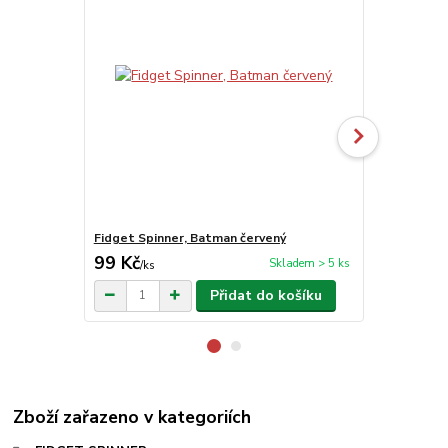
Fidget Spinner, Batman červený
Fidget Spinn
99 Kč
99 Kč
Skladem > 5 ks
/
ks
/
ks
Přidat do košíku
Zboží zařazeno v kategoriích