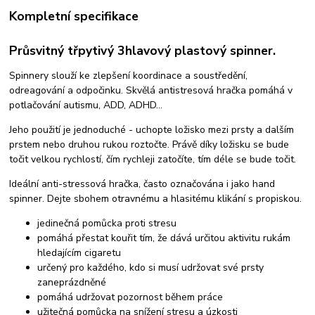
Kompletní specifikace
Průsvitný třpytivý 3hlavový plastový spinner.
Spinnery slouží ke zlepšení koordinace a soustředění,
odreagování a odpočinku. Skvělá antistresová hračka pomáhá v
potlačování autismu, ADD, ADHD...
Jeho použití je jednoduché - uchopte ložisko mezi prsty a dalším
prstem nebo druhou rukou roztočte. Právě díky ložisku se bude
točit velkou rychlostí, čím rychleji zatočíte, tím déle se bude točit.
Ideální anti-stressová hračka, často označována i jako hand
spinner. Dejte sbohem otravnému a hlasitému klikání s propiskou.
jedinečná pomůcka proti stresu
pomáhá přestat kouřit tím, že dává určitou aktivitu rukám
hledajícím cigaretu
určený pro každého, kdo si musí udržovat své prsty
zaneprázdněné
pomáhá udržovat pozornost během práce
užitečná pomůcka na snížení stresu a úzkosti