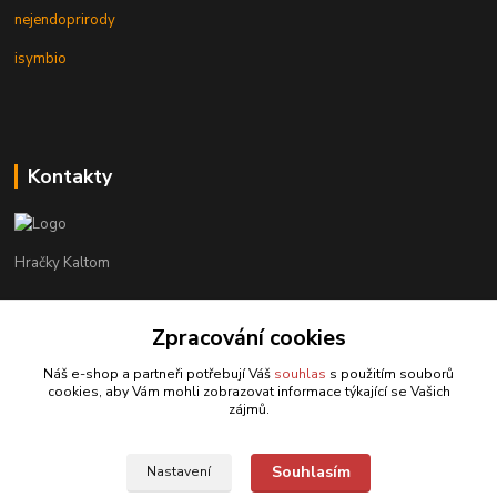
nejendoprirody
isymbio
Kontakty
Hračky Kaltom
Hračky Kaltom
+420 777 538 008
Zpracování cookies
(Po-Pá, 9 - 18 hod.)
Náš e-shop a partneři potřebují Váš
souhlas
s použitím souborů
cookies, aby Vám mohli zobrazovat informace týkající se Vašich
hrackykaltom@gmail.com
zájmů.
Souhlasím
Nastavení