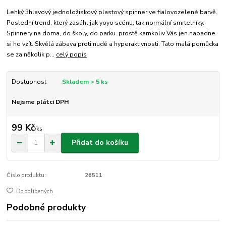
Lehký 3hlavový jednoložiskový plastový spinner ve fialovozelené barvě.
Poslední trend, který zasáhl jak yoyo scénu, tak normální smrtelníky.
Spinnery na doma, do školy, do parku..prostě kamkoliv Vás jen napadne
si ho vzít. Skvělá zábava proti nudě a hyperaktivnosti. Tato malá pomůcka
se za několik p...
celý popis
Dostupnost
Skladem > 5 ks
Nejsme plátci DPH
99 Kč
/
ks
Přidat do košíku
Číslo produktu:
26511
Do oblíbených
Podobné produkty