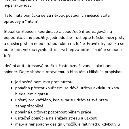
hyperaktivnosti.
Tato malá pomůcka se za několik posledních měsíců stala
opradovým "hitem"!
Slouží ke zlepšení koordinace a soustředění, odreagování a
odpočinku. Jeho použití je jednoduché - uchopte ložisko mezi prsty
a dalším prstem nebo druhou rukou roztočte. Právě díky ložisku se
bude točit velkou rychlostí, čím rychleji zatočíte, tím déle se bude
točit.
Ideální anti-stressová hračka, často označována i jako hand
spinner. Dejte sbohem otravnému a hlasitému klikání s propiskou.
jedinečná pomůcka proti stresu
pomáhá přestat kouřit tím, že dává určitou aktivitu rukám
hledajícím cigaretu
určený pro každého, kdo si musí udržovat své prsty
zaneprázdněné
pomáhá udržovat pozornost během práce
užitečná pomůcka na snížení stresu a úzkosti
malý a nenápadný design umožňuje mít hračku kdykoliv u