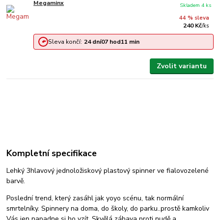
Megaminx
Skladem 4 ks
44 % sleva
240 Kč
/
ks
Sleva končí:
24
dní
07
hod
11
min
Zvolit variantu
Kompletní specifikace
Lehký 3hlavový jednoložiskový plastový spinner ve fialovozelené
barvě.
Poslední trend, který zasáhl jak yoyo scénu, tak normální
smrtelníky. Spinnery na doma, do školy, do parku..prostě kamkoliv
Vás jen napadne si ho vzít. Skvělá zábava proti nudě a