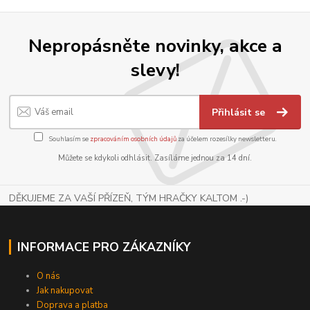
Nepropásněte novinky, akce a
slevy!
Přihlásit se
Souhlasím se
zpracováním osobních údajů
za účelem rozesílky newsletteru.
Můžete se kdykoli odhlásit. Zasíláme jednou za 14 dní.
DĚKUJEME ZA VAŠÍ PŘÍZEŇ, TÝM HRAČKY KALTOM .-)
INFORMACE PRO ZÁKAZNÍKY
O nás
Jak nakupovat
Doprava a platba