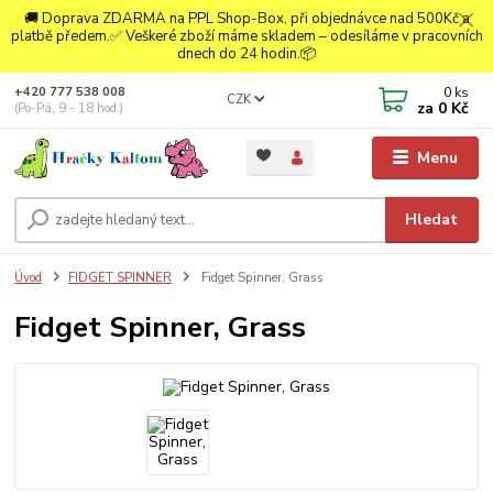
🚚 Doprava ZDARMA na PPL Shop-Box, při objednávce nad 500Kč a
platbě předem.✅ Veškeré zboží máme skladem – odesíláme v pracovních
dnech do 24 hodin.📦
0
ks
+420 777 538 008
CZK
za
0 Kč
(Po-Pá, 9 - 18 hod.)
Menu
Hledat
Úvod
FIDGET SPINNER
Fidget Spinner, Grass
Fidget Spinner, Grass