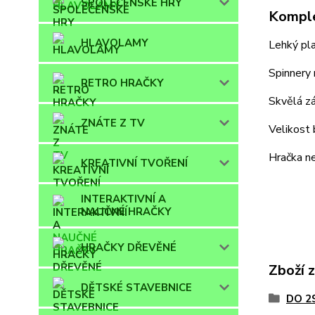
SPOLEČENSKÉ HRY
Komple
HLAVOLAMY
Lehký pla
Spinnery 
RETRO HRAČKY
Skvělá zá
ZNÁTE Z TV
Velikost 
Hračka ne
KREATIVNÍ TVOŘENÍ
INTERAKTIVNÍ A
NAUČNÉ HRAČKY
HRAČKY DŘEVĚNÉ
Zboží 
DĚTSKÉ STAVEBNICE
DO 2