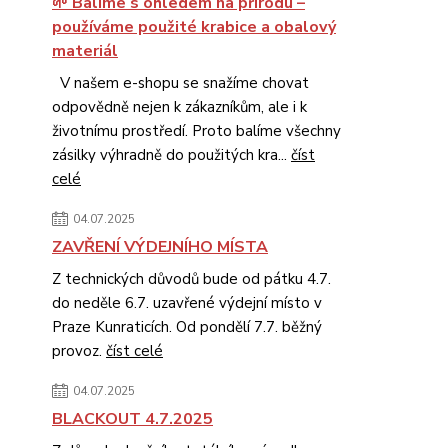
🌱 Balíme s ohledem na přírodu –
používáme použité krabice a obalový
materiál
V našem e-shopu se snažíme chovat
odpovědně nejen k zákazníkům, ale i k
životnímu prostředí. Proto balíme všechny
zásilky výhradně do použitých kra...
číst
celé
04.07.2025
ZAVŘENÍ VÝDEJNÍHO MÍSTA
Z technických důvodů bude od pátku 4.7.
do neděle 6.7. uzavřené výdejní místo v
Praze Kunraticích. Od pondělí 7.7. běžný
provoz.
číst celé
04.07.2025
BLACKOUT 4.7.2025