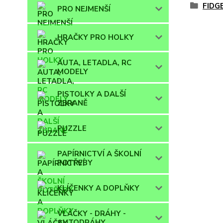
FIDG
PRO NEJMENŠÍ
HRAČKY PRO HOLKY
AUTA, LETADLA, RC
MODELY
PISTOLKY A DALŠÍ
ZBRANĚ
PUZZLE
PAPÍRNICTVÍ A ŠKOLNÍ
POTŘEBY
KLÍČENKY A DOPLŇKY
VLÁČKY - DRÁHY -
AUTODRÁHY