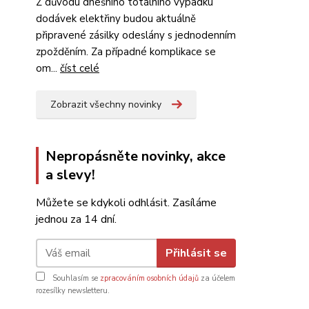
Z důvodu dnešního totálního výpadku
dodávek elektřiny budou aktuálně
připravené zásilky odeslány s jednodenním
zpožděním. Za případné komplikace se
om...
číst celé
Zobrazit všechny novinky
Nepropásněte novinky, akce
a slevy!
Můžete se kdykoli odhlásit. Zasíláme
jednou za 14 dní.
Přihlásit se
Souhlasím se
zpracováním osobních údajů
za účelem
rozesílky newsletteru.