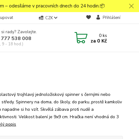
 – odesíláme v pracovních dnech do 24 hodin.📦
kupovat
Přihlášení
CZK
 si rady? Zavolejte.
0
ks
 777 538 008
za
0 Kč
 9 - 18 hod.)
plastový trojhlavý jednoložiskový spinner s černými nebo
i středy. Spinnery na doma, do školy, do parku..prostě kamkoliv
n napadne si ho vzít. Skvělá zábava proti nudě a
ktivnosti. Velikost balení je 9x9 cm. Hračka není vhodná do 3
elý popis