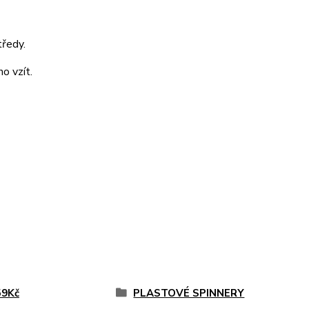
tředy.
o vzít.
59Kč
PLASTOVÉ SPINNERY