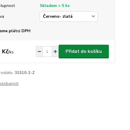
tupnost
Skladem > 5 ks
va
sme plátci DPH
 Kč
Přidat do košíku
/
ks
roduktu:
31510-2-Z
oblíbených