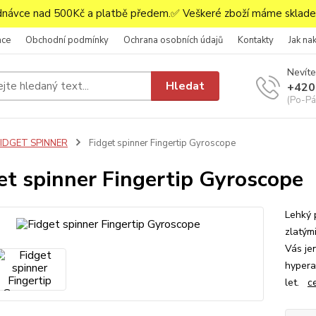
ávce nad 500Kč a platbě předem.✅ Veškeré zboží máme skladem
ace
Obchodní podmínky
Ochrana osobních údajů
Kontakty
Jak na
Nevíte
Hledat
+420
(Po-Pá,
FIDGET SPINNER
Fidget spinner Fingertip Gyroscope
et spinner Fingertip Gyroscope
Lehký 
zlatým
Vás je
hypera
let.
c