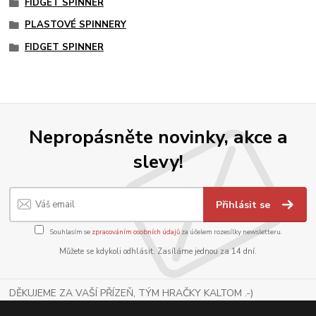
FIDGET SPINNER
PLASTOVÉ SPINNERY
FIDGET SPINNER
Nepropásněte novinky, akce a
slevy!
Přihlásit se
Souhlasím se
zpracováním osobních údajů
za účelem rozesílky newsletteru.
Můžete se kdykoli odhlásit. Zasíláme jednou za 14 dní.
DĚKUJEME ZA VAŠÍ PŘÍZEŇ, TÝM HRAČKY KALTOM .-)