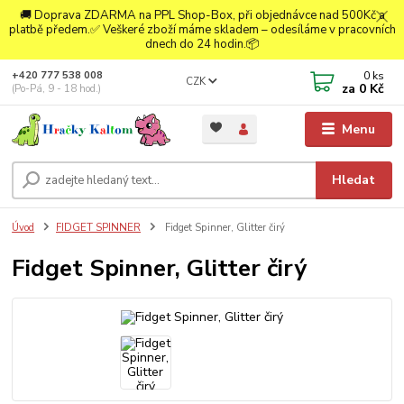
🚚 Doprava ZDARMA na PPL Shop-Box, při objednávce nad 500Kč a
platbě předem.✅ Veškeré zboží máme skladem – odesíláme v pracovních
dnech do 24 hodin.📦
0
ks
+420 777 538 008
CZK
za
0 Kč
(Po-Pá, 9 - 18 hod.)
Menu
Hledat
Úvod
FIDGET SPINNER
Fidget Spinner, Glitter čirý
Fidget Spinner, Glitter čirý