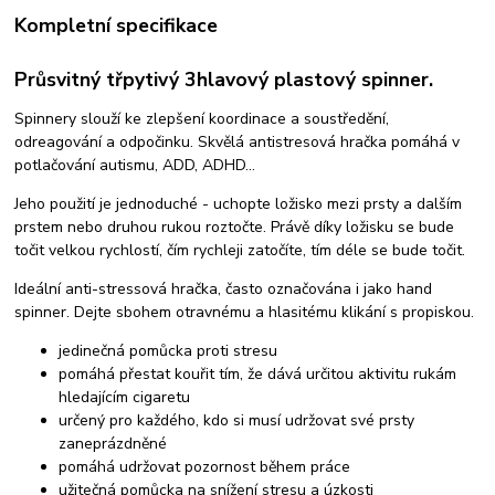
Kompletní specifikace
Průsvitný třpytivý 3hlavový plastový spinner.
Spinnery slouží ke zlepšení koordinace a soustředění,
odreagování a odpočinku. Skvělá antistresová hračka pomáhá v
potlačování autismu, ADD, ADHD...
Jeho použití je jednoduché - uchopte ložisko mezi prsty a dalším
prstem nebo druhou rukou roztočte. Právě díky ložisku se bude
točit velkou rychlostí, čím rychleji zatočíte, tím déle se bude točit.
Ideální anti-stressová hračka, často označována i jako hand
spinner. Dejte sbohem otravnému a hlasitému klikání s propiskou.
jedinečná pomůcka proti stresu
pomáhá přestat kouřit tím, že dává určitou aktivitu rukám
hledajícím cigaretu
určený pro každého, kdo si musí udržovat své prsty
zaneprázdněné
pomáhá udržovat pozornost během práce
užitečná pomůcka na snížení stresu a úzkosti