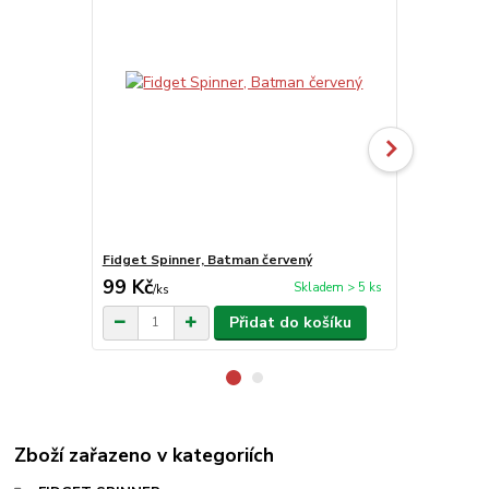
Fidget Spinner, Batman červený
Fidget Spinn
99 Kč
99 Kč
Skladem > 5 ks
/
ks
/
ks
Přidat do košíku
Zboží zařazeno v kategoriích