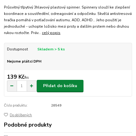
Průsvitný třpytivý 3hlavový plastový spinner. Spinnery slouží ke zlepšení
koordinace a soustředění, odreagování a odpočinku. Skvělá antistresová
hračka pomáhá v potlačování autismu, ADD, ADHD... Jeho použití je
jednoduché - uchopte ložisko mezi prsty a dalším prstem nebo druhou
rukou roztočte. Práv...
celý popis
Dostupnost
Skladem > 5 ks
Nejsme plátci DPH
139 Kč
/
ks
Přidat do košíku
Číslo produktu:
26549
Do oblíbených
Podobné produkty