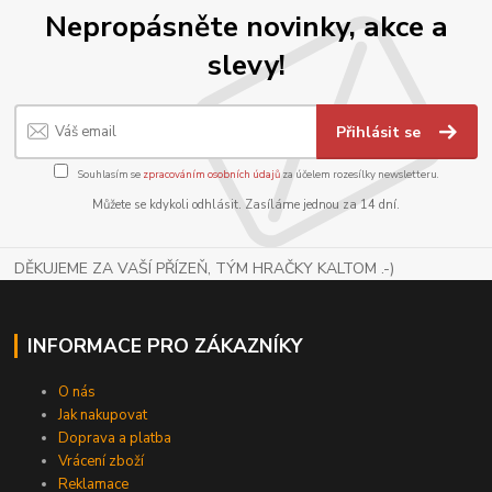
Nepropásněte novinky, akce a
slevy!
Přihlásit se
Souhlasím se
zpracováním osobních údajů
za účelem rozesílky newsletteru.
Můžete se kdykoli odhlásit. Zasíláme jednou za 14 dní.
DĚKUJEME ZA VAŠÍ PŘÍZEŇ, TÝM HRAČKY KALTOM .-)
INFORMACE PRO ZÁKAZNÍKY
O nás
Jak nakupovat
Doprava a platba
Vrácení zboží
Reklamace