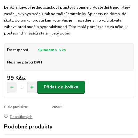
Lehký 2hlavový jednoložiskový plastový spinner. Poslední trend, který
zasáhl jak yoyo scénu, tak normální smrtelníky. Spinnery na doma, do
školy, do parku..prostě kamkoliv Vás jen napadne si ho vzít. Skvělá
zábava proti nudě a hyperaktivnosti. Tato malá pomůcka se za několik
posledních měsíců stala...
celý popis
Dostupnost
Skladem > 5 ks
Nejsme plátci DPH
99 Kč
/
ks
Přidat do košíku
Číslo produktu:
26505
Do oblíbených
Podobné produkty