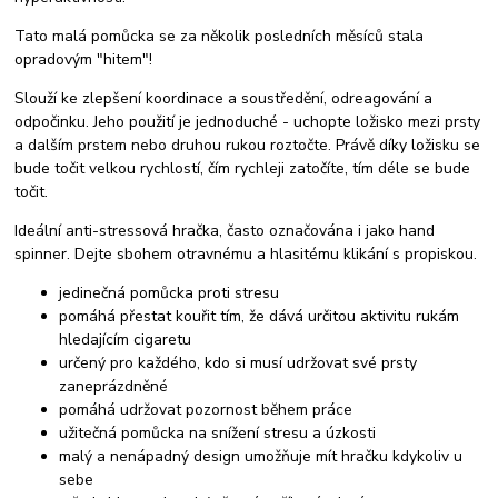
Tato malá pomůcka se za několik posledních měsíců stala
opradovým "hitem"!
Slouží ke zlepšení koordinace a soustředění, odreagování a
odpočinku. Jeho použití je jednoduché - uchopte ložisko mezi prsty
a dalším prstem nebo druhou rukou roztočte. Právě díky ložisku se
bude točit velkou rychlostí, čím rychleji zatočíte, tím déle se bude
točit.
Ideální anti-stressová hračka, často označována i jako hand
spinner. Dejte sbohem otravnému a hlasitému klikání s propiskou.
jedinečná pomůcka proti stresu
pomáhá přestat kouřit tím, že dává určitou aktivitu rukám
hledajícím cigaretu
určený pro každého, kdo si musí udržovat své prsty
zaneprázdněné
pomáhá udržovat pozornost během práce
užitečná pomůcka na snížení stresu a úzkosti
malý a nenápadný design umožňuje mít hračku kdykoliv u
sebe