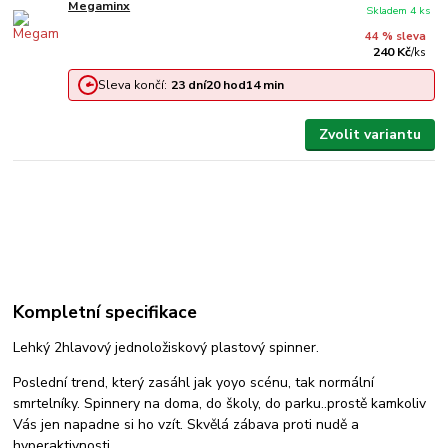
Megaminx
Skladem 4 ks
44 % sleva
240 Kč
/
ks
Sleva končí:
23
dní
20
hod
14
min
Zvolit variantu
Kompletní specifikace
Lehký 2hlavový jednoložiskový plastový spinner.
Poslední trend, který zasáhl jak yoyo scénu, tak normální
smrtelníky. Spinnery na doma, do školy, do parku..prostě kamkoliv
Vás jen napadne si ho vzít. Skvělá zábava proti nudě a
hyperaktivnosti.