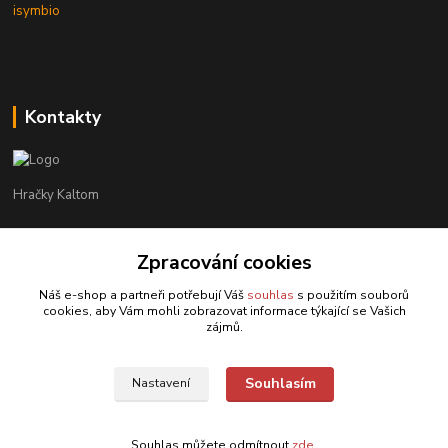
isymbio
Kontakty
Hračky Kaltom
Hračky Kaltom
+420 777 538 008
Zpracování cookies
(Po-Pá, 9 - 18 hod.)
Náš e-shop a partneři potřebují Váš
souhlas
s použitím souborů
cookies, aby Vám mohli zobrazovat informace týkající se Vašich
hrackykaltom@gmail.com
zájmů.
Souhlasím
Nastavení
Souhlas můžete odmítnout
zde
.