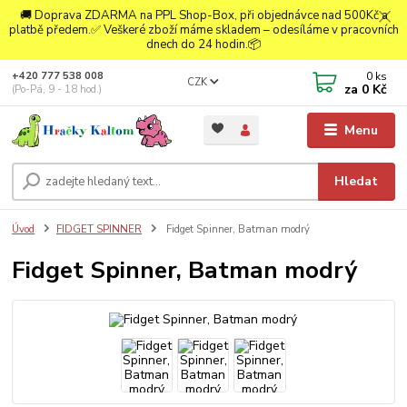
🚚 Doprava ZDARMA na PPL Shop-Box, při objednávce nad 500Kč a
platbě předem.✅ Veškeré zboží máme skladem – odesíláme v pracovních
dnech do 24 hodin.📦
0
ks
+420 777 538 008
CZK
za
0 Kč
(Po-Pá, 9 - 18 hod.)
Menu
Hledat
Úvod
FIDGET SPINNER
Fidget Spinner, Batman modrý
Fidget Spinner, Batman modrý