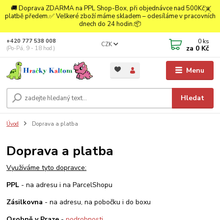
🚚 Doprava ZDARMA na PPL Shop-Box, při objednávce nad 500Kč a
platbě předem.✅ Veškeré zboží máme skladem – odesíláme v pracovních
dnech do 24 hodin.📦
0
ks
+420 777 538 008
CZK
za
0 Kč
(Po-Pá, 9 - 18 hod.)
Menu
Hledat
Úvod
Doprava a platba
Doprava a platba
Využíváme tyto dopravce:
PPL
- na adresu i na ParcelShopu
Zásilkovna
- na adresu, na pobočku i do boxu
Osobně v Praze
-
podrobnosti