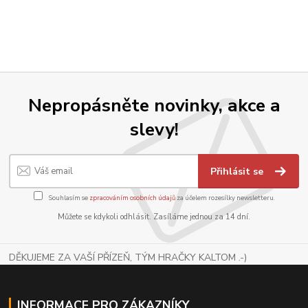
Nepropásněte novinky, akce a
slevy!
Přihlásit se
Souhlasím se
zpracováním osobních údajů
za účelem rozesílky newsletteru.
Můžete se kdykoli odhlásit. Zasíláme jednou za 14 dní.
DĚKUJEME ZA VAŠÍ PŘÍZEŇ, TÝM HRAČKY KALTOM .-)
INFORMACE PRO ZÁKAZNÍKY