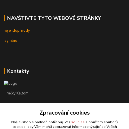
NAVŠTIVTE TYTO WEBOVÉ STRÁNKY
nejendoprirody
isymbio
Kontakty
Hračky Kaltom
Hračky Kaltom
Zpracování cookies
+420 777 538 008
(Po-Pá, 9 - 18 hod.)
Náš e-shop a partneři potřebují Váš
souhlas
s použitím souborů
cookies, aby Vám mohli zobrazovat informace týkající se Vašich
hrackykaltom@gmail.com