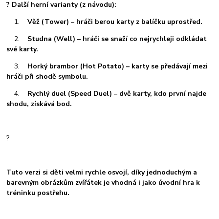
? Další herní varianty (z návodu):
1.
Věž (Tower) – hráči berou karty z balíčku uprostřed.
2.
Studna (Well) – hráči se snaží co nejrychleji odkládat
své karty.
3.
Horký brambor (Hot Potato) – karty se předávají mezi
hráči při shodě symbolu.
4.
Rychlý duel (Speed Duel) – dvě karty, kdo první najde
shodu, získává bod.
?
Tuto verzi si děti velmi rychle osvojí, díky jednoduchým a
barevným obrázkům zvířátek je vhodná i jako úvodní hra k
tréninku postřehu.