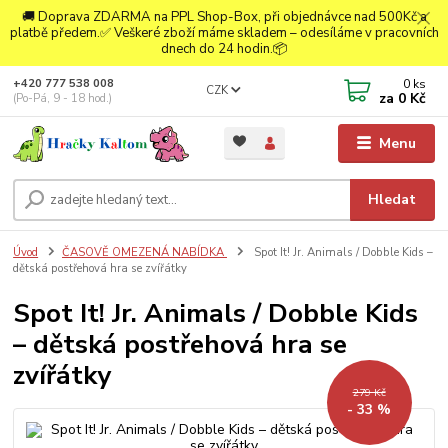
🚚 Doprava ZDARMA na PPL Shop-Box, při objednávce nad 500Kč a
platbě předem.✅ Veškeré zboží máme skladem – odesíláme v pracovních
dnech do 24 hodin.📦
0
ks
+420 777 538 008
CZK
za
0 Kč
(Po-Pá, 9 - 18 hod.)
Menu
Hledat
Úvod
ČASOVĚ OMEZENÁ NABÍDKA
Spot It! Jr. Animals / Dobble Kids –
dětská postřehová hra se zvířátky
Spot It! Jr. Animals / Dobble Kids
– dětská postřehová hra se
zvířátky
279 Kč
- 33 %