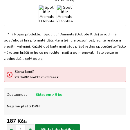
? ? Popis produktu: Spot It! Jr. Animals (Dobble Kids) je rodinná
postřehová hra pro malé děti, která trénuje pozornost, rychlé reakce a
vizuální vnímání. Každé dvě karty mají vždy právě jedno společné zvířátko
– úkolem hráčů je ho co nejrychleji najít a pojmenovat. Tato verze je
zjednoduš...
celý popis
Sleva končí:
23
dní
02
hod
13
min
50
sek
Dostupnost
Skladem > 5 ks
Nejsme plátci DPH
187 Kč
/
ks
Přidat do košíku