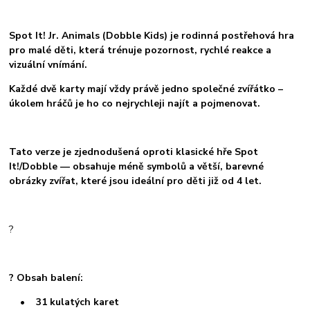
Spot It! Jr. Animals (Dobble Kids) je rodinná postřehová hra
pro malé děti, která trénuje pozornost, rychlé reakce a
vizuální vnímání.
Každé dvě karty mají vždy právě jedno společné zvířátko –
úkolem hráčů je ho co nejrychleji najít a pojmenovat.
Tato verze je zjednodušená oproti klasické hře Spot
It!/Dobble — obsahuje méně symbolů a větší, barevné
obrázky zvířat, které jsou ideální pro děti již od 4 let.
?
? Obsah balení:
• 31 kulatých karet