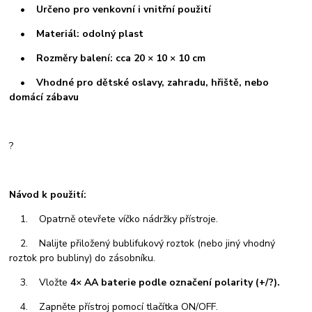
• Určeno pro venkovní i vnitřní použití
• Materiál: odolný plast
• Rozměry balení: cca 20 × 10 × 10 cm
• Vhodné pro dětské oslavy, zahradu, hřiště, nebo
domácí zábavu
?
Návod k použití:
1. Opatrně otevřete víčko nádržky přístroje.
2. Nalijte přiložený bublifukový roztok (nebo jiný vhodný
roztok pro bubliny) do zásobníku.
3. Vložte
4× AA baterie podle označení polarity (+/?).
4. Zapněte přístroj pomocí tlačítka ON/OFF.