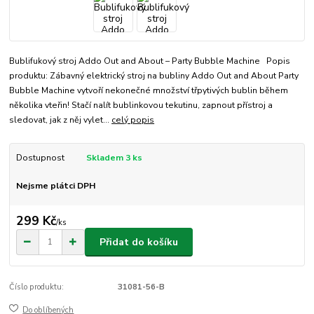
Bublifukový stroj Addo Out and About – Party Bubble Machine Popis
produktu: Zábavný elektrický stroj na bubliny Addo Out and About Party
Bubble Machine vytvoří nekonečné množství třpytivých bublin během
několika vteřin! Stačí nalít bublinkovou tekutinu, zapnout přístroj a
sledovat, jak z něj vylet...
celý popis
Dostupnost
Skladem 3 ks
Nejsme plátci DPH
299 Kč
/
ks
Přidat do košíku
Číslo produktu:
31081-56-B
Do oblíbených