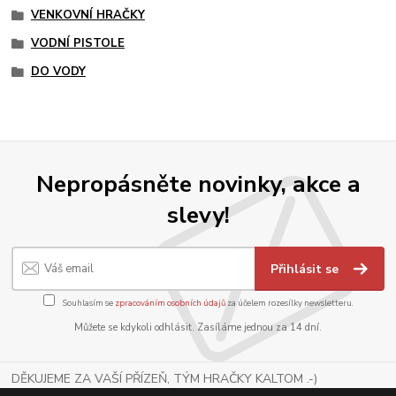
VENKOVNÍ HRAČKY
VODNÍ PISTOLE
DO VODY
Nepropásněte novinky, akce a
slevy!
Přihlásit se
Souhlasím se
zpracováním osobních údajů
za účelem rozesílky newsletteru.
Můžete se kdykoli odhlásit. Zasíláme jednou za 14 dní.
DĚKUJEME ZA VAŠÍ PŘÍZEŇ, TÝM HRAČKY KALTOM .-)