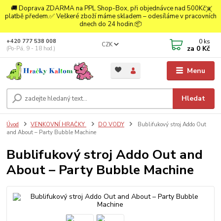
🚚 Doprava ZDARMA na PPL Shop-Box, při objednávce nad 500Kč a
platbě předem.✅ Veškeré zboží máme skladem – odesíláme v pracovních
dnech do 24 hodin.📦
0
ks
+420 777 538 008
CZK
za
0 Kč
(Po-Pá, 9 - 18 hod.)
Menu
Hledat
Úvod
VENKOVNÍ HRAČKY
DO VODY
Bublifukový stroj Addo Out
and About – Party Bubble Machine
Bublifukový stroj Addo Out and
About – Party Bubble Machine