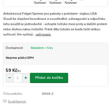
Antistresový Fidget Spinner pro patrioty s potiskem- vlajkou USA
Slouží ke zlepšení koordinace a soustředění, odreagování a odpočinku.
Jeho použití je jednoduché - uchopte ložisko mezi prsty a dalším prstem
nebo druhou rukou roztočte. Právě díky ložisku se bude točit velkou
rychlostí, čím rychleji...
celý popis
Dostupnost
Skladem > 5 ks
Nejsme plátci DPH
59 Kč
/
ks
Přidat do košíku
Číslo produktu:
20048-Z
Do oblíbených