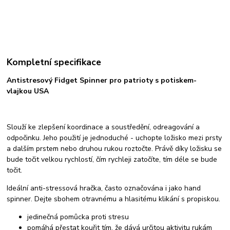
Kompletní specifikace
Antistresový Fidget Spinner pro patrioty s potiskem-
vlajkou USA
Slouží ke zlepšení koordinace a soustředění, odreagování a
odpočinku. Jeho použití je jednoduché - uchopte ložisko mezi prsty
a dalším prstem nebo druhou rukou roztočte. Právě díky ložisku se
bude točit velkou rychlostí, čím rychleji zatočíte, tím déle se bude
točit.
Ideální anti-stressová hračka, často označována i jako hand
spinner. Dejte sbohem otravnému a hlasitému klikání s propiskou.
jedinečná pomůcka proti stresu
pomáhá přestat kouřit tím, že dává určitou aktivitu rukám