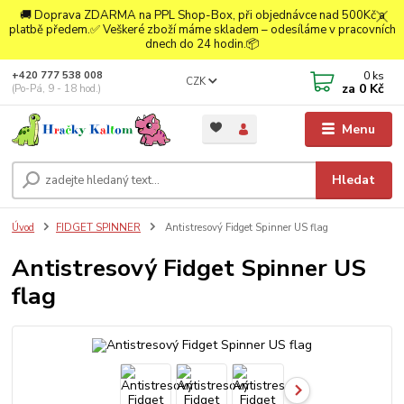
🚚 Doprava ZDARMA na PPL Shop-Box, při objednávce nad 500Kč a
platbě předem.✅ Veškeré zboží máme skladem – odesíláme v pracovních
dnech do 24 hodin.📦
0
ks
+420 777 538 008
CZK
za
0 Kč
(Po-Pá, 9 - 18 hod.)
Menu
Hledat
Úvod
FIDGET SPINNER
Antistresový Fidget Spinner US flag
Antistresový Fidget Spinner US
flag