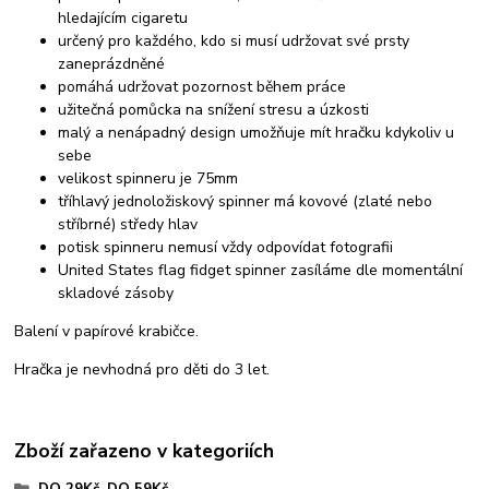
hledajícím cigaretu
určený pro každého, kdo si musí udržovat své prsty
zaneprázdněné
pomáhá udržovat pozornost během práce
užitečná pomůcka na snížení stresu a úzkosti
malý a nenápadný design umožňuje mít hračku kdykoliv u
sebe
velikost spinneru je 75mm
tříhlavý jednoložiskový spinner má kovové (zlaté nebo
stříbrné) středy hlav
potisk spinneru nemusí vždy odpovídat fotografii
United States flag fidget spinner zasíláme dle momentální
skladové zásoby
Balení v papírové krabičce.
Hračka je nevhodná pro děti do 3 let.
Zboží zařazeno v kategoriích
DO 29Kč, DO 59Kč