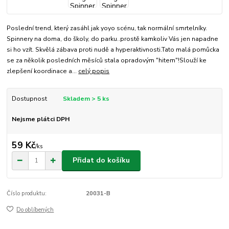
Poslední trend, který zasáhl jak yoyo scénu, tak normální smrtelníky.
Spinnery na doma, do školy, do parku..prostě kamkoliv Vás jen napadne
si ho vzít. Skvělá zábava proti nudě a hyperaktivnosti.Tato malá pomůcka
se za několik posledních měsíců stala opradovým "hitem"!Slouží ke
zlepšení koordinace a...
celý popis
Dostupnost
Skladem > 5 ks
Nejsme plátci DPH
59 Kč
/
ks
Přidat do košíku
Číslo produktu:
20031-B
Do oblíbených