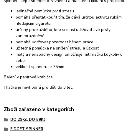
spinner. Dejte sbohem otravnému a hlasitému klikání s propiskou.
jedinečná pomůcka proti stresu
pomáhá přestat kouřit tím, že dává určitou aktivitu rukám
hledajícím cigaretu
určený pro každého, kdo si musí udržovat své prsty
zaneprázdněné
pomáhá udržovat pozornost během práce
užitečná pomůcka na snížení stresu a úzkosti
malý a nenápadný design umožňuje mít hračku kdykoliv u
sebe
velikost spinneru je 75mm
Balení v papírové krabičce.
Hračka je nevhodná pro děti do 3 let.
Zboží zařazeno v kategoriích
DO 29Kč, DO 59Kč
FIDGET SPINNER