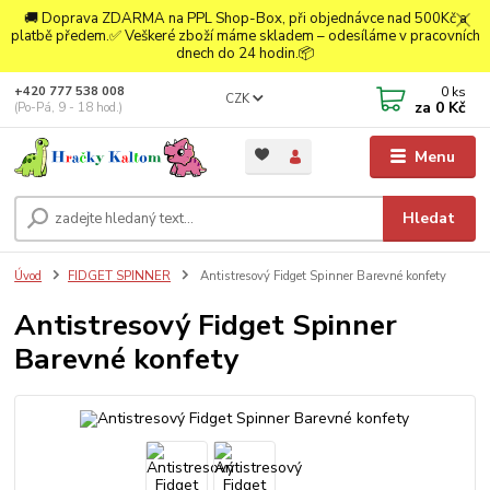
🚚 Doprava ZDARMA na PPL Shop-Box, při objednávce nad 500Kč a
platbě předem.✅ Veškeré zboží máme skladem – odesíláme v pracovních
dnech do 24 hodin.📦
0
ks
+420 777 538 008
CZK
za
0 Kč
(Po-Pá, 9 - 18 hod.)
Menu
Hledat
Úvod
FIDGET SPINNER
Antistresový Fidget Spinner Barevné konfety
Antistresový Fidget Spinner
Barevné konfety