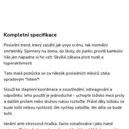
Kompletní specifikace
Poslední trend, který zasáhl jak yoyo scénu, tak normální
smrtelníky. Spinnery na doma, do školy, do parku..prostě kamkoliv
Vás jen napadne si ho vzít. Skvělá zábava proti nudě a
hyperaktivnosti.
Tato malá pomůcka se za několik posledních měsíců stala
opradovým "hitem"!
Slouží ke zlepšení koordinace a soustředění, odreagování a
odpočinku. Jeho použití je jednoduché - uchopte ložisko mezi prsty
a dalším prstem nebo druhou rukou roztočte. Právě díky ložisku se
bude točit velkou rychlostí, čím rychleji zatočíte, tím déle se bude
točit.
Ideální anti-stressová hračka, často označována i jako hand