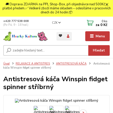
🚚 Doprava ZDARMA na PPL Shop-Box, při objednávce nad 500Kč a
platbě předem.✅ Veškeré zboží máme skladem – odesíláme v pracovních
dnech do 24 hodin.📦
0
ks
+420 777 538 008
CZK
za
0 Kč
(Po-Pá, 9 - 18 hod.)
Menu
Hledat
Úvod
RELAXACE A ANTISTRES
ANTISTRESOVÁ KÁČA
Antistresová
káča Winspin fidget spinner stříbrný
Antistresová káča Winspin fidget
spinner stříbrný