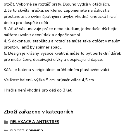
otočit. Výborně se roztáčí prsty. Dlouho vydrží v otáčkách.
2. Je to skvělá hračka, se kterou zapomenete na úzkost a
přestanete se svými špatnými návyky, vhodná kinetická hrací
deska pro dospělé i děti.
3. Ať už vás unavuje práce nebo studium, jednoduše dýchejte,
můžete uvolnit denní tlak a odpočinout si.
4. S dokonalou stabilitou a rotací se může také otáčet v malém
prostoru, aniž by spinner spadl.
5. Design je krásný, vysoce kvalitní, může to být perfektní dárek
pro muže, ženy, dospívající dívky a dospívající chlapce.
Káča je balena v originálním průhledném plastovém válci.
Velikost balení- výška 5 cm. průměr válce 4,5 cm.
Hračka není vhodná pro děti do 3 let.
Zboží zařazeno v kategoriích
RELAXACE A ANTISTRES