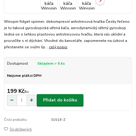
Winspin fidget spinner, dekompresní antistresová hračka Česky řečeno
je to taková gyroskopická větrná káča, aerodynamický větrný gyroskop.
Jedná se o lehkou plastovou antistresovou hračku, která vás uklidní a
procvičíte s ní dýchání. Vhodné do kanceláře, zapomenete na úzkost a
přestanete se svými šp...
celý popis
Dostupnost
Skladem > 5 ks
Nejsme plátci DPH
199 Kč
/
ks
Přidat do košíku
Číslo produktu:
31518-Z
Do oblíbených