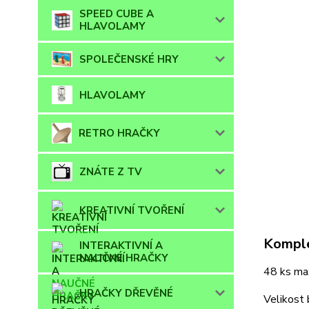
SPEED CUBE A
HLAVOLAMY
SPOLEČENSKÉ HRY
HLAVOLAMY
RETRO HRAČKY
ZNÁTE Z TV
KREATIVNÍ TVOŘENÍ
Komple
INTERAKTIVNÍ A
NAUČNÉ HRAČKY
48 ks max
HRAČKY DŘEVĚNÉ
Velikost 