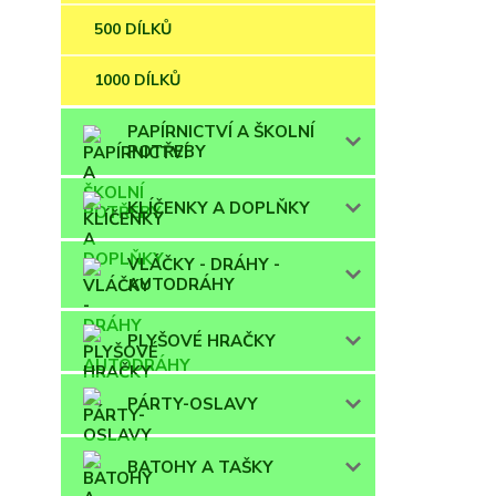
500 DÍLKŮ
1000 DÍLKŮ
PAPÍRNICTVÍ A ŠKOLNÍ
POTŘEBY
KLÍČENKY A DOPLŇKY
VLÁČKY - DRÁHY -
AUTODRÁHY
PLYŠOVÉ HRAČKY
PÁRTY-OSLAVY
BATOHY A TAŠKY