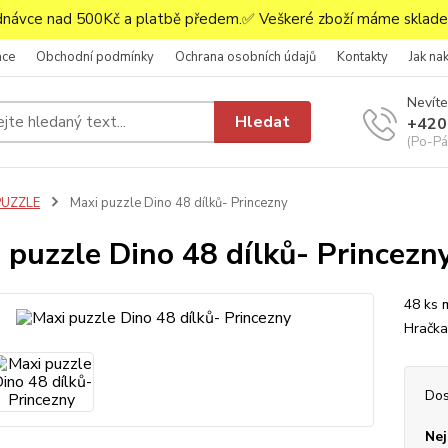
ávce nad 500Kč a platbě předem.✅ Veškeré zboží máme skladem
ace
Obchodní podmínky
Ochrana osobních údajů
Kontakty
Jak na
Nevíte
Hledat
+420
(Po-Pá,
PUZZLE
Maxi puzzle Dino 48 dílků- Princezny
 puzzle Dino 48 dílků- Princezn
48 ks 
Hračka
Dos
Nej