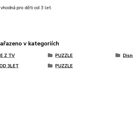
 vhodná pro děti od 3 let.
zařazeno v kategoriích
E Z TV
PUZZLE
Disn
 OD 3LET
PUZZLE