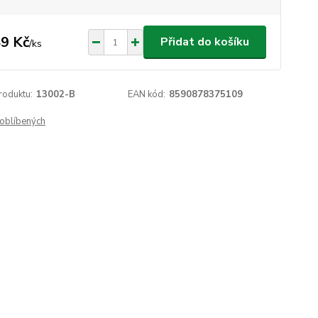
9 Kč
Přidat do košíku
/
ks
roduktu:
13002-B
EAN kód:
8590878375109
oblíbených