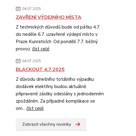
04.07.2025
ZAVŘENÍ VÝDEJNÍHO MÍSTA
Z technických důvodů bude od pátku 4.7.
do neděle 6.7. uzavřené výdejní místo v
Praze Kunraticích. Od pondělí 7.7. běžný
provoz.
číst celé
04.07.2025
BLACKOUT 4.7.2025
Z důvodu dnešního totálního výpadku
dodávek elektřiny budou aktuálně
připravené zásilky odeslány s jednodenním
zpožděním. Za případné komplikace se
om...
číst celé
Zobrazit všechny novinky