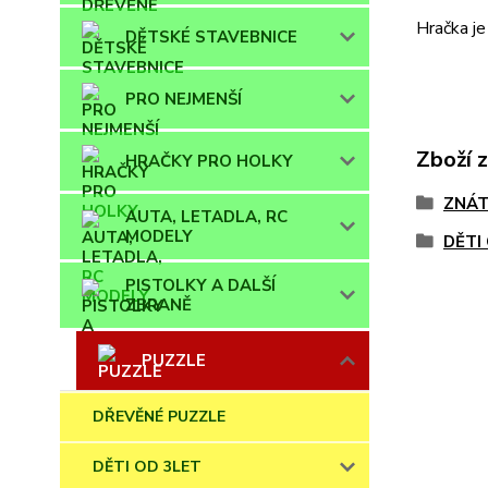
Hračka je
DĚTSKÉ STAVEBNICE
PRO NEJMENŠÍ
Zboží 
HRAČKY PRO HOLKY
ZNÁT
AUTA, LETADLA, RC
MODELY
DĚTI
PISTOLKY A DALŠÍ
ZBRANĚ
PUZZLE
DŘEVĚNÉ PUZZLE
DĚTI OD 3LET