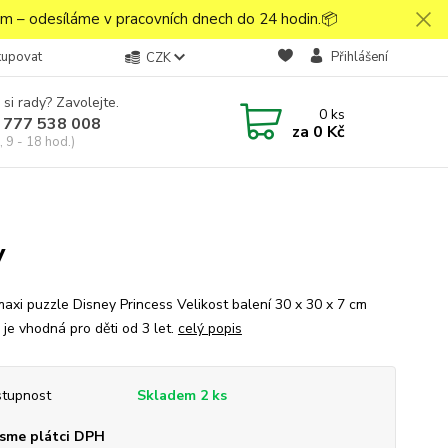
 – odesíláme v pracovních dnech do 24 hodin.📦
kupovat
Přihlášení
CZK
 si rady? Zavolejte.
0
ks
 777 538 008
za
0 Kč
 9 - 18 hod.)
y
maxi puzzle Disney Princess Velikost balení 30 x 30 x 7 cm
 je vhodná pro děti od 3 let.
celý popis
tupnost
Skladem 2 ks
sme plátci DPH