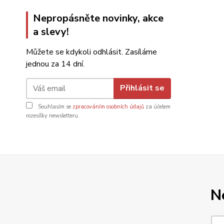
Nepropásněte novinky, akce
a slevy!
Můžete se kdykoli odhlásit. Zasíláme
jednou za 14 dní.
Přihlásit se
Souhlasím se
zpracováním osobních údajů
za účelem
rozesílky newsletteru.
N