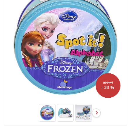
289 Kč
- 33 %