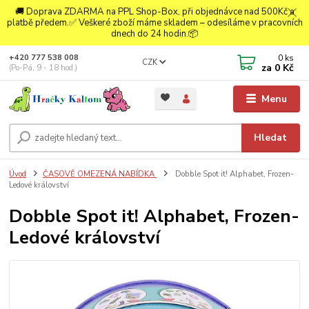
🚚 Doprava ZDARMA na PPL Shop-Box, při objednávce nad 500Kč a
platbě předem.✅ Veškeré zboží máme skladem – odesíláme v pracovních
dnech do 24 hodin.📦
0
ks
+420 777 538 008
CZK
za
0 Kč
(Po-Pá, 9 - 18 hod.)
Menu
Hledat
Úvod
ČASOVĚ OMEZENÁ NABÍDKA
Dobble Spot it! Alphabet, Frozen-
Ledové království
Dobble Spot it! Alphabet, Frozen-
Ledové království