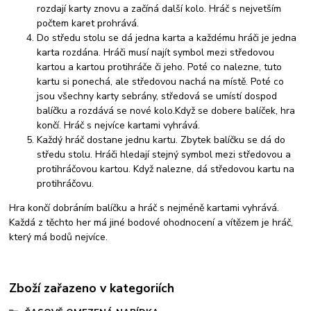
rozdají karty znovu a začíná další kolo. Hráč s nejvetším
počtem karet prohrává.
Do středu stolu se dá jedna karta a každému hráči je jedna
karta rozdána. Hráči musí najít symbol mezi středovou
kartou a kartou protihráče či jeho. Poté co nalezne, tuto
kartu si ponechá, ale středovou nachá na místě. Poté co
jsou všechny karty sebrány, středová se umístí dospod
balíčku a rozdává se nové kolo.Když se dobere balíček, hra
končí. Hráč s nejvíce kartami vyhrává.
Každý hráč dostane jednu kartu. Zbytek balíčku se dá do
středu stolu. Hráči hledají stejný symbol mezi středovou a
protihráčovou kartou. Když nalezne, dá středovou kartu na
protihráčovu.
Hra končí dobráním balíčku a hráč s nejméně kartami vyhrává.
Každá z těchto her má jiné bodové ohodnocení a vítězem je hráč,
který má bodů nejvíce.
Zboží zařazeno v kategoriích