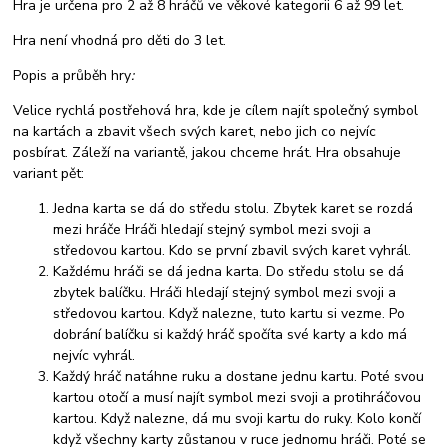
Hra je určena pro 2 až 8 hráčů ve věkové kategorii 6 až 99 let.
Hra není vhodná pro děti do 3 let.
Popis a průběh hry
:
Velice rychlá postřehová hra, kde je cílem najít společný symbol
na kartách a zbavit všech svých karet, nebo jich co nejvíc
posbírat. Záleží na variantě, jakou chceme hrát. Hra obsahuje
variant pět:
Jedna karta se dá do středu stolu. Zbytek karet se rozdá
mezi hráče Hráči hledají stejný symbol mezi svoji a
středovou kartou. Kdo se první zbavil svých karet vyhrál.
Každému hráči se dá jedna karta. Do středu stolu se dá
zbytek balíčku. Hráči hledají stejný symbol mezi svoji a
středovou kartou. Když nalezne, tuto kartu si vezme. Po
dobrání balíčku si každý hráč spočíta své karty a kdo má
nejvíc vyhrál.
Každý hráč natáhne ruku a dostane jednu kartu. Poté svou
kartou otočí a musí najít symbol mezi svoji a protihráčovou
kartou. Když nalezne, dá mu svoji kartu do ruky. Kolo končí
když všechny karty zůstanou v ruce jednomu hráči. Poté se