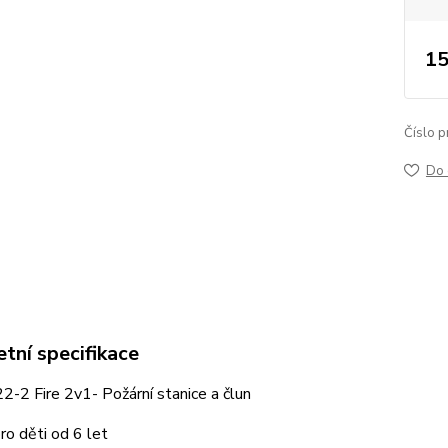
15
Číslo p
Do 
tní specifikace
-2 Fire 2v1- Požární stanice a člun
o děti od 6 let