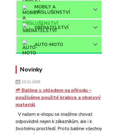
MOBILY A
PŘÍSLUŠENSTVÍ
SBĚRATELSTVÍ
AUTO-MOTO
Novinky
10.11.2025
🌱 Balíme s ohledem na přírodu –
používáme použité krabice a obalový
materiál
V našem e-shopu se snažíme chovat
odpovědně nejen k zákazníkům, ale i k
životnímu prostředí. Proto balíme všechny