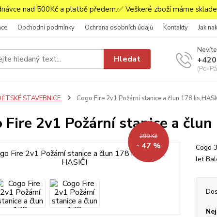
ávce nad 500Kč a platbě předem.✅ Veškeré zboží máme skladem
ace
Obchodní podmínky
Ochrana osobních údajů
Kontakty
Jak na
Nevíte
Hledat
+420
(Po-Pá,
DĚTSKÉ STAVEBNICE
Cogo Fire 2v1 Požární stanice a člun 178 ks,HAS
 Fire 2v1 Požární stanice a člu
299 Kč
- 47 %
Cogo 3
let Ba
Dos
Nej