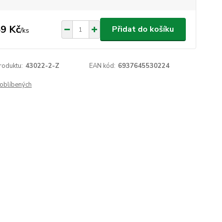
9 Kč
Přidat do košíku
/
ks
roduktu:
43022-2-Z
EAN kód:
6937645530224
oblíbených