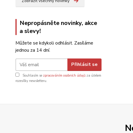
Zobrazit všechny novinky
Nepropásněte novinky, akce
a slevy!
Můžete se kdykoli odhlásit. Zasíláme
jednou za 14 dní.
Přihlásit se
Souhlasím se
zpracováním osobních údajů
za účelem
rozesílky newsletteru.
N