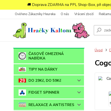
🚚 Doprava ZDARMA na PPL Shop-Box, při objedn
Ověřeno Zákazníky Heureka
O nás
Vrácení zboží
Reklam
Úvod
ČASOVĚ OMEZENÁ
NABÍDKA
Cogo
TIPY NA DÁRKY
DO 29Kč, DO 59Kč
FIDGET SPINNER
RELAXACE A ANTISTRES