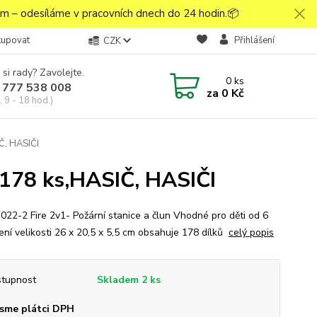
 – odesíláme v pracovních dnech do 24 hodin.📦
kupovat
Přihlášení
CZK
 si rady? Zavolejte.
0
ks
 777 538 008
za
0 Kč
 9 - 18 hod.)
IČ, HASIČI
n 178 ks,HASIČ, HASIČI
022-2 Fire 2v1- Požární stanice a člun Vhodné pro děti od 6
lení velikosti 26 x 20,5 x 5,5 cm obsahuje 178 dílků
celý popis
tupnost
Skladem 2 ks
sme plátci DPH