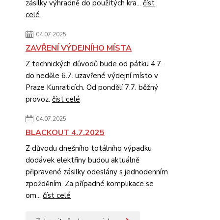
zásilky výhradně do použitých kra...
číst
celé
04.07.2025
ZAVŘENÍ VÝDEJNÍHO MÍSTA
Z technických důvodů bude od pátku 4.7.
do neděle 6.7. uzavřené výdejní místo v
Praze Kunraticích. Od pondělí 7.7. běžný
provoz.
číst celé
04.07.2025
BLACKOUT 4.7.2025
Z důvodu dnešního totálního výpadku
dodávek elektřiny budou aktuálně
připravené zásilky odeslány s jednodenním
zpožděním. Za případné komplikace se
om...
číst celé