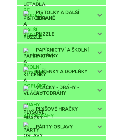
PISTOLKY A DALŠÍ
ZBRANĚ
PUZZLE
PAPÍRNICTVÍ A ŠKOLNÍ
POTŘEBY
KLÍČENKY A DOPLŇKY
VLÁČKY - DRÁHY -
AUTODRÁHY
PLYŠOVÉ HRAČKY
PÁRTY-OSLAVY