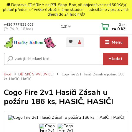
🚚 Doprava ZDARMA na PPL Shop-Box, při objednávce nad 500Kč a
platbě předem.✅ Veškeré zboží máme skladem – odesíláme v pracovních
dnech do 24 hodin.📦
0
ks
+420 777 538 008
CZK
za
0 Kč
(Po-Pá, 9 - 18 hod.)
Menu
Hledat
Úvod
DĚTSKÉ STAVEBNICE
Cogo Fire 2v1 Hasiči Zásah u požáru 186
ks, HASIČ, HASIČI
Cogo Fire 2v1 Hasiči Zásah u
požáru 186 ks, HASIČ, HASIČI