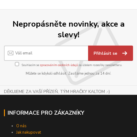
Nepropásněte novinky, akce a
slevy!
Přihlásit se
Souhlasím se
zpracováním osobních údajů
za účelem rozesílky newsletteru.
Můžete se kdykoli odhlásit. Zasíláme jednou za 14 dní.
DĚKUJEME ZA VAŠÍ PŘÍZEŇ, TÝM HRAČKY KALTOM .-)
INFORMACE PRO ZÁKAZNÍKY
O nás
Jak nakupovat