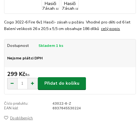
Cogo 3022-6 Fire 6v1 Hasiči- zásah u požáru Vhodné pro děti od 6 let
Balení velikosti 26 x 20,5 x 5,5 cm obsahuje 186 dílků
celý popis
Dostupnost
Skladem 1 ks
Nejsme plátci DPH
299 Kč
/
ks
Přidat do košíku
Číslo produktu:
43022-6-Z
EAN kód:
6937645530224
Do oblíbených