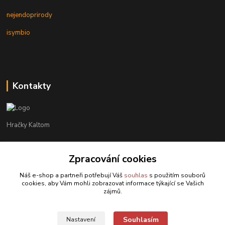
nejendoprirody
isymbio
Kontakty
Hračky Kaltom
Hračky Kaltom
Zpracování cookies
+420 777 538 008
(Po-Pá, 9 - 18 hod.)
Náš e-shop a partneři potřebují Váš
souhlas
s použitím souborů
cookies, aby Vám mohli zobrazovat informace týkající se Vašich
hrackykaltom@gmail.com
zájmů.
Souhlasím
Nastavení